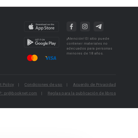
¡Atención! El sitio puede
contener materiales no
adecuados para personas
menores de 18 años.
 Policy
Condiciones de uso
Acuerdo de Privacidad
P.: pr@booknet.com
Reglas para la publicación de libros