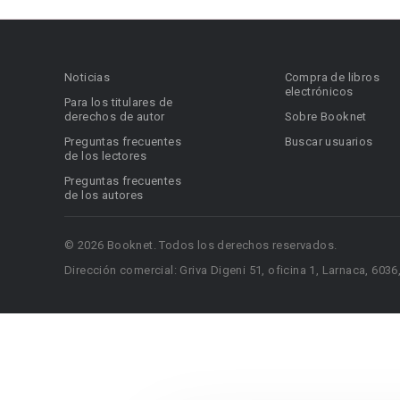
Noticias
Compra de libros
electrónicos
Para los titulares de
derechos de autor
Sobre Booknet
Preguntas frecuentes
Buscar usuarios
de los lectores
Preguntas frecuentes
de los autores
© 2026 Booknet. Todos los derechos reservados.
Dirección comercial: Griva Digeni 51, oficina 1, Larnaca, 6036