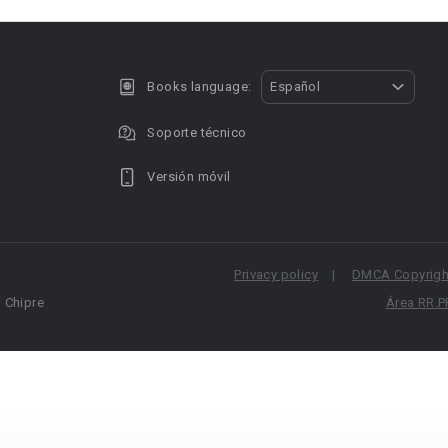
Books language:
Español
Soporte técnico
Versión móvil
Privacy policy
DMCA Copyright
, Chipre
Área RR.P