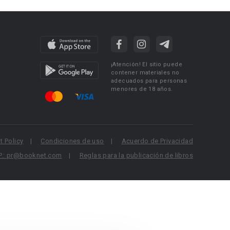
¡Atención! El sitio puede
contener materiales no
adecuados para personas
menores de 18 años.
 Policy
Condiciones de uso
Acuerdo de Privacidad
P.: pr@booknet.com
Reglas para la publicación de libros