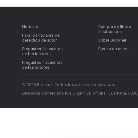
Noticias
Compra de libros
electrónicos
Para los titulares de
derechos de autor
Sobre Booknet
Preguntas frecuentes
Buscar usuarios
de los lectores
Preguntas frecuentes
de los autores
© 2026 Booknet. Todos los derechos reservados.
Dirección comercial: Griva Digeni 51, oficina 1, Larnaca, 6036