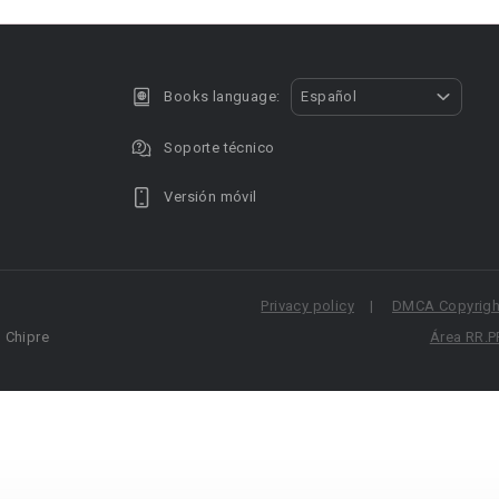
Books language:
Español
Soporte técnico
Versión móvil
Privacy policy
DMCA Copyright
, Chipre
Área RR.P