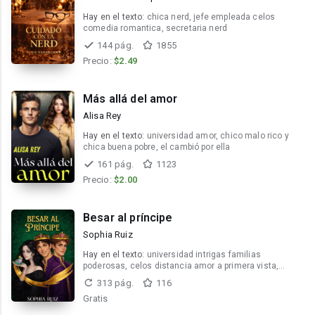
Hay en el texto:
chica nerd, jefe empleada celos
comedia romantica, secretaria nerd
144 pág.
1855
Precio:
$2.49
Más allá del amor
Alisa Rey
Hay en el texto:
universidad amor, chico malo rico y
chica buena pobre, el cambió por ella
161 pág.
1123
Precio:
$2.00
Besar al príncipe
Sophia Ruiz
Hay en el texto:
universidad intrigas familias
poderosas, celos distancia amor a primera vista,
misterio amistad segundas oportunidades
313 pág.
116
Gratis