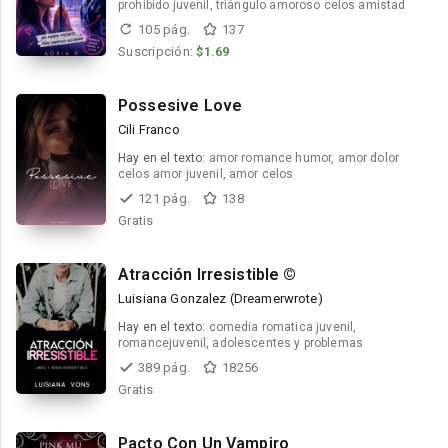
prohibido juvenil, triángulo amoroso celos amistad
105 pág.
137
Suscripción:
$1.69
Possesive Love
Cili Franco
Hay en el texto:
amor romance humor, amor dolor
celos amor juvenil, amor celos
121 pág.
138
Gratis
Atracción Irresistible ©
Luisiana Gonzalez (Dreamerwrote)
Hay en el texto:
comedia romatica juvenil,
romancejuvenil, adolescentes y problemas
389 pág.
18256
Gratis
Pacto Con Un Vampiro