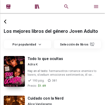


Los mejores libros del género Joven Adulto
Por popularidad
Selección de libros
Todo lo que ocultas
Adria K
Hay en el texto:
hermanastros romance enemies to
lovers, slowburn emociones sentimientos, él se
enamora primero y más fuerte
193 pág.
381
Precio:
$1.69
Cuidado con la Nerd
Alice Vandecamp