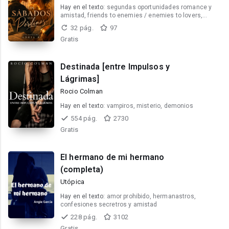
Hay en el texto:
segundas oportunidades romance y
amistad, friends to enemies / enemies to lovers,
cliches de instituto
32 pág.
97
Gratis
Destinada [entre Impulsos y
Lágrimas]
Rocio Colman
Hay en el texto:
vampiros, misterio, demonios
554 pág.
2730
Gratis
El hermano de mi hermano
(completa)
Utópica
Hay en el texto:
amor prohibido, hermanastros,
confesiones secretros y amistad
228 pág.
3102
Gratis