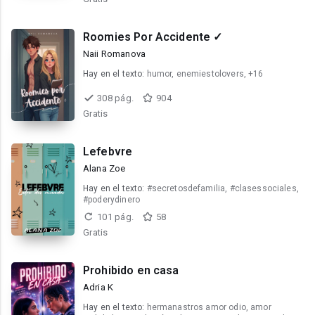
Roomies Por Accidente ✓
Naii Romanova
Hay en el texto:
humor, enemiestolovers, +16
308 pág.
904
Gratis
Lefebvre
Alana Zoe
Hay en el texto:
#secretosdefamilia, #clasessociales,
#poderydinero
101 pág.
58
Gratis
Prohibido en casa
Adria K
Hay en el texto:
hermanastros amor odio, amor