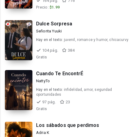
164 pág.
716
Precio:
$1.99
Dulce Sorpresa
Señorita Yuuki
Hay en el texto:
juvenil, romance y humor, chicacurvy
104 pág.
384
Gratis
Cuando Te EncontrÉ
NattyTo
Hay en el texto:
infidelidad, amor, segundad
oportunidades
97 pág.
23
Gratis
Los sábados que perdimos
Adria K