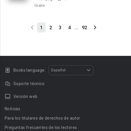
Gratis
1
2
3
4
...
92
Books language:
Español
Soporte técnico
Versión web
Noticias
Para los titulares de derechos de autor
Preguntas frecuentes de los lectores