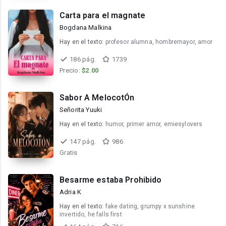
Carta para el magnate
Bogdana Malkina
Hay en el texto:
profesor alumna, hombremayor, amor
186 pág.
1739
Precio:
$2.00
Sabor A MelocotÓn
Señorita Yuuki
Hay en el texto:
humor, primer amor, emiesylovers
147 pág.
986
Gratis
Besarme estaba Prohibido
Adria K
Hay en el texto:
fake dating, grumpy x sunshine
invertido, he falls first