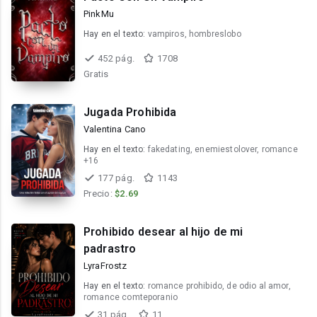
PinkMu
Hay en el texto:
vampiros, hombreslobo
452 pág.
1708
Gratis
Jugada Prohibida
Valentina Cano
Hay en el texto:
fakedating, enemiestolover, romance
+16
177 pág.
1143
Precio:
$2.69
Prohibido desear al hijo de mi
padrastro
LyraFrostz
Hay en el texto:
romance prohibido, de odio al amor,
romance comteporanio
31 pág.
11