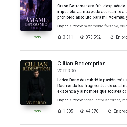
Orson Bottomer era frío, despiadado…
imposible. Jamás pude acercarme a él, pues la rivalidad de nuestras familias lo convertía en un
Hay en el texto:
matrimonio forzoso
,
cru
3 511
373 592
En pr
Gratis
Cillian Redemption
VG FERRO
Lorica Dane descubrió la pasión más 
Reuniendo los fragmentos de su alma
existencia y al hombre que todavía oc
de tod...
Hay en el texto:
reencuentro sorpresa
,
re
1 505
44 376
En pro
Gratis