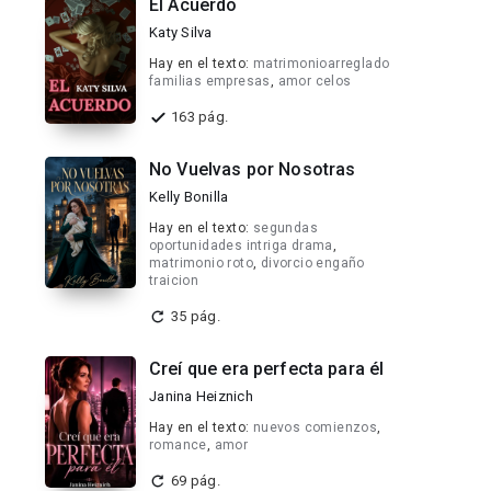
El Acuerdo
Katy Silva
Hay en el texto:
matrimonioarreglado
familias empresas
,
amor celos
163 pág.
No Vuelvas por Nosotras
Kelly Bonilla
Hay en el texto:
segundas
oportunidades intriga drama
,
matrimonio roto
,
divorcio engaño
traicion
35 pág.
Creí que era perfecta para él
Janina Heiznich
Hay en el texto:
nuevos comienzos
,
romance
,
amor
69 pág.