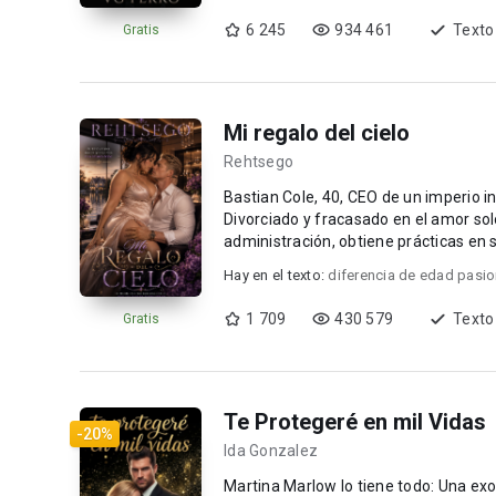
6 245
934 461
Texto
Gratis
Mi regalo del cielo
Rehtsego
Bastian Cole, 40, CEO de un imperio in
Divorciado y fracasado en el amor sol
administración, obtiene prácticas en s
silencio cu...
Hay en el texto:
diferencia de edad pasi
1 709
430 579
Texto
Gratis
Te Protegeré en mil Vidas
-20%
Ida Gonzalez
Martina Marlow lo tiene todo: Una exo