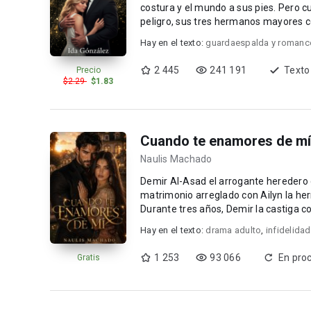
costura y el mundo a sus pies. Pero c
peligro, sus tres hermanos mayores c
puertorrique...
Hay en el texto:
guardaespalda y romanc
2 445
241 191
Texto
Precio
$2.29
$1.83
Cuando te enamores de mí
Naulis Machado
Demir Al-Asad el arrogante heredero
matrimonio arreglado con Ailyn la her
Durante tres años, Demir la castiga con su desp
noches c...
Hay en el texto:
drama adulto
,
infidelida
1 253
93 066
En pro
Gratis