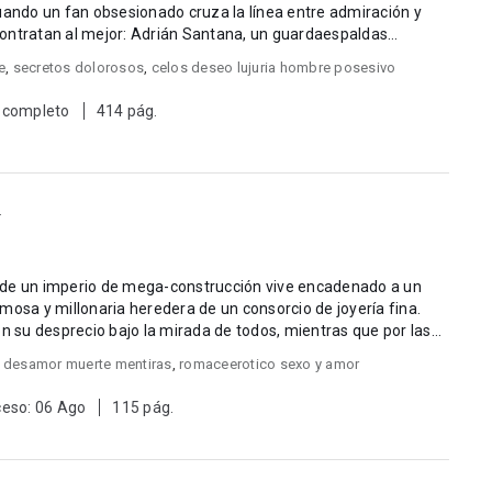
uando un fan obsesionado cruza la línea entre admiración y
ontratan al mejor: Adrián Santana, un guardaespaldas
e
,
secretos dolorosos
,
celos deseo lujuria hombre posesivo
 completo
414 pág.
 de un imperio de mega-construcción vive encadenado a un
mosa y millonaria heredera de un consorcio de joyería fina.
recio bajo la mirada de todos, mientras que por las
d desamor muerte mentiras
,
romaceerotico sexo y amor
ceso: 06 Ago
115 pág.