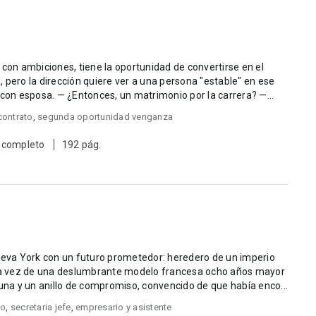
 con ambiciones, tiene la oportunidad de convertirse en el
 pero la dirección quiere ver a una persona "estable" en ese
puesto, con familia, preferiblemente, con esposa. — ¿Entonces, un matrimonio por la carrera? —...
contrato
,
segunda oportunidad venganza
 completo
192 pág.
a Nueva York con un futuro prometedor: heredero de un imperio
a vez de una deslumbrante modelo francesa ocho años mayor
u fortuna y un anillo de compromiso, convencido de que había enco...
vo
,
secretaria jefe
,
empresario y asistente