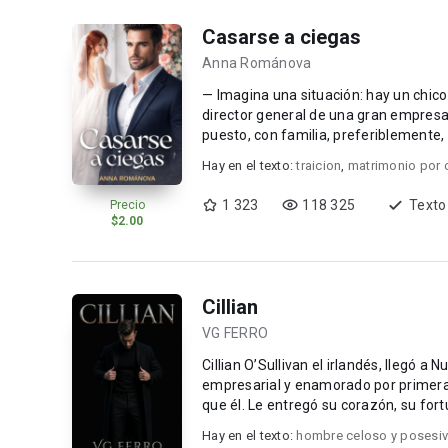
Casarse a ciegas
Anna Románova
— Imagina una situación: hay un chico
director general de una gran empresa,
Hay en el texto:
traicion
,
matrimonio por 
1 323
118 325
Texto
Precio
$2.00
Cillian
VG FERRO
Cillian O’Sullivan el irlandés, llegó 
empresarial y enamorado por primer
que él. Le entregó su corazón, s
Hay en el texto:
hombre celoso y posesi