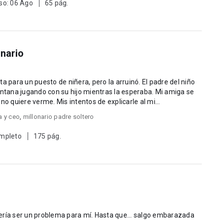
so: 06 Ago
65 pág.
onario
a para un puesto de niñera, pero la arruinó. El padre del niño
a jugando con su hijo mientras la esperaba. Mi amiga se
ofendió, no me contesta el teléfono y no quiere verme. Mis intentos de explicarle al mi...
a y ceo
,
millonario padre soltero
mpleto
175 pág.
ería ser un problema para mí. Hasta que... salgo embarazada