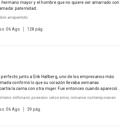
mi hermano mayor y el hombre que no quiere ser amarrado con
lamada: paternidad...
bre arrepentido
so: 06 Ago
128 pág.
perfecto junto a Erik Hallberg, uno de los empresarios más
llamada confirmó lo que su corazón llevaba semanas
artía la cama con otra mujer. Fue entonces cuando apareció
otismo millonario posesivo celos amor
,
romance contemporaneo
so: 06 Ago
39 pág.