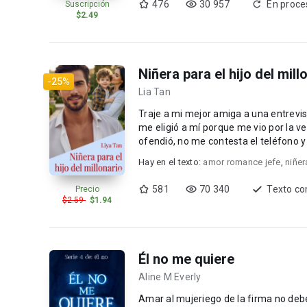
476
30 957
En proce
Suscripción
$2.49
Niñera para el hijo del mill
-25%
Lia Tan
Traje a mi mejor amiga a una entrevist
me eligió a mí porque me vio por la ventan
Hay en el texto:
amor romance jefe
,
niñer
581
70 340
Texto co
Precio
$2.59
$1.94
Él no me quiere
Aline M Everly
Amar al mujeriego de la firma no deb