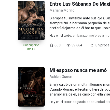
Entre Las Sábanas De Maxi
Mariana Morillo
Siempre fui invisible ante sus ojos. Siempre estuve enamorada de Maximilian Bakker, para él
siempre fui la hermana pequeña de s
preferí alejarme de él hasta que una 
ambos está...
Hay en el texto:
embarazo
,
mejores amig
660
39 664
En proce
Suscripción
$2.10
Mi esposo nunca me amó
Ashleh Queen
Emily cuidó de un multimillonario mori
Cuando Ronan, el legítimo heredero, d
enamorara de él, se casó con ella y se
Hay en el texto:
segunda oportunidad
,
tr