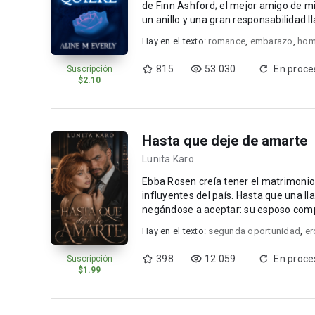
de Finn Ashford; el mejor amigo de 
un anillo y una gran responsabilidad l
Hay en el texto:
romance
,
embarazo
,
hom
815
53 030
En proce
Suscripción
$2.10
Hasta que deje de amarte
Lunita Karo
Ebba Rosen creía tener el matrimonio 
influyentes del país. Hasta que una 
negándose a aceptar: su esposo comp
en su vida Adr...
Hay en el texto:
segunda oportunidad
,
er
398
12 059
En proce
Suscripción
$1.99