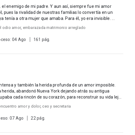
 el enemigo de mi padre. Y aun así, siempre fue mi amor
prohibido absoluto para mí. Además, ya tenía a otra mujer que amaba. Para él, yo era invisible. ...
el odio amor
,
embarazada matrimonio arreglado
oceso: 04 Ago
161 pág.
intensa y también la herida profunda de un amor imposible.
 herida, abandonó Nueva York dejando atrás su antigua
upaba cada rincón de su corazón, para reconstruir su vida lejos
encuentro amor y dolor
,
ceo y secretaria
ceso: 07 Ago
22 pág.