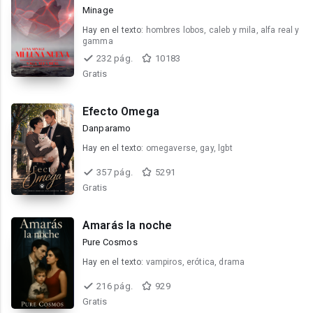
Minage
Hay en el texto:
hombres lobos, caleb y mila, alfa real y
gamma
232 pág.
10183
Gratis
Efecto Omega
Danparamo
Hay en el texto:
omegaverse, gay, lgbt
357 pág.
5291
Gratis
Amarás la noche
Pure Cosmos
Hay en el texto:
vampiros, erótica, drama
216 pág.
929
Gratis