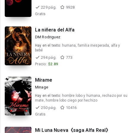
229 pág.
9928
Gratis
La niñera del Alfa
DM Rodriguez
Hay en el texto:
humana, familia inesperada, alfa y
bebé
294 pág.
773
Precio:
$2.89
Mírame
Minage
Hay en el texto:
hombre lobo y humana, rechazo por su
mate, hombre lobo ciego por hechizo
250 pág.
10416
Gratis
Mi Luna Nueva《saga Alfa Real》