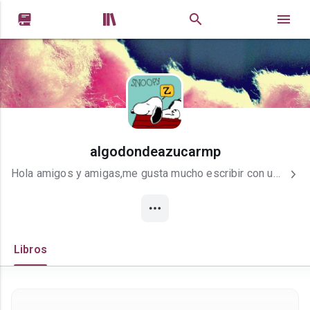


algodondeazucarmp
Hola amigos y amigas,me gusta mucho escribir con un vaso de chocolate caliente si estoy en invierno y si es verano una buena limonada con mucho hielo. Cuando no leo,ni escribo estoy viendo peliculas de terror,comedia,suspenso. POSDATA:ME ENCANTA EL INVIERNO .
Libros