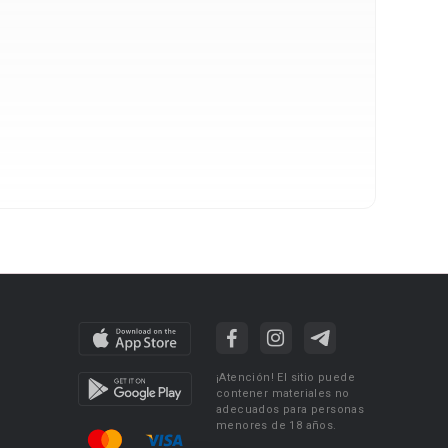
¡Atención! El sitio puede
contener materiales no
adecuados para personas
menores de 18 años.