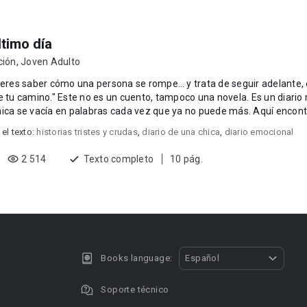
ltimo día
ción
,
Joven Adulto
ieres saber cómo una persona se rompe… y trata de seguir adelante, ent
n cuento, tampoco una novela. Es un diario real —o casi real— donde
ica se vacía en palabras cada vez que ya no puede más. Aquí encontr
 el texto:
historias tristes y crudas
,
diario de una chica
,
diario emocional
2 514
Texto completo
10 pág.
Books language:
Español
Soporte técnico