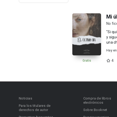
Mi ú
No fic
"Si qu
y sigue tu camino." Este no es u
una ch
Hay en
4
Gratis
Noticias
Compra de libros
electrónicos
Para los titulares de
derechos de autor
Sobre Booknet