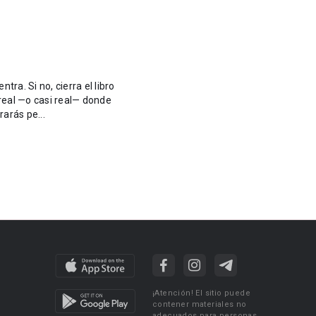
ra. Si no, cierra el libro
arás pe...
¡Atención! El sitio puede
contener materiales no
adecuados para personas