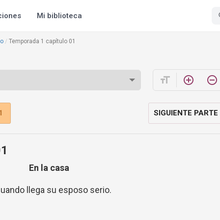
ciones
Mi biblioteca
io
Temporada 1 capítulo 01
format_size
add_circle_outline
remove_circle_outline
1
SIGUIENTE PARTE
01
En la casa
cuando llega su esposo serio.