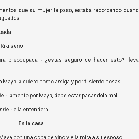
mentos que su mujer le paso, estaba recordando cuand
 aguados.
upada
 Riki serio
Laura preocupada - ¿estas seguro de hacer esto? lleva
- a Maya la quiero como amiga y por ti siento cosas
nrie - lamento por Maya, debe estar pasandola mal
nrie - ella entendera
En la casa
a Maya con una copa de vino y ella mira a su esposo.