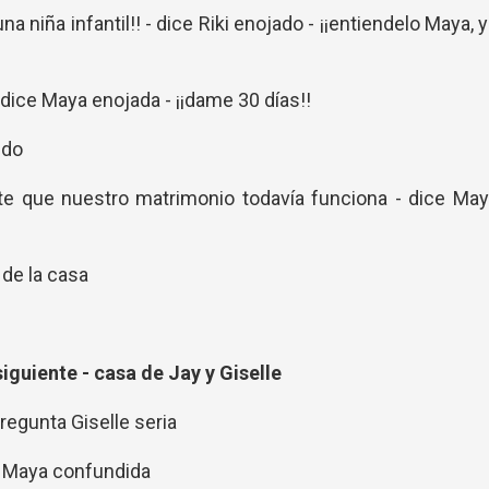
 niña infantil!! - dice Riki enojado - ¡¡entiendelo Maya, 
- dice Maya enojada - ¡¡dame 30 días!!
ido
te que nuestro matrimonio todavía funciona - dice May
 de la casa
siguiente - casa de Jay y Giselle
regunta Giselle seria
a Maya confundida