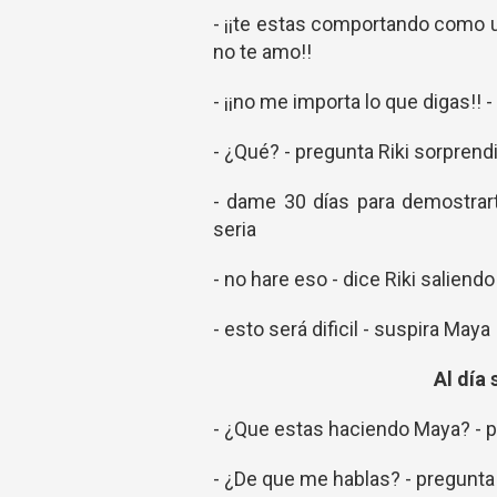
- ¡¡te estas comportando como una
no te amo!!
- ¡¡no me importa lo que digas!! 
- ¿Qué? - pregunta Riki sorprend
- dame 30 días para demostrar
seria
- no hare eso - dice Riki saliendo
- esto será dificil - suspira Maya
Al día 
- ¿Que estas haciendo Maya? - p
- ¿De que me hablas? - pregunt