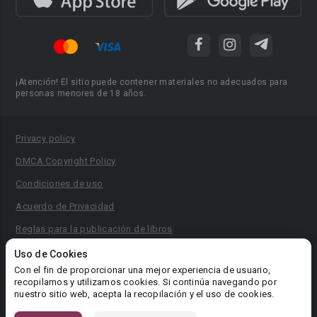
¡Atención! El sitio puede contener materiales no adecuados para
personas menores de 18 años.
Privacy policy
DMCA Copyright Policy
Condiciones de uso
Acuerdo de Privacidad
Reglas para la publicación de libros
Área RR.PP.: pr@booknet.com
Uso de Cookies
Con el fin de proporcionar una mejor experiencia de usuario,
recopilamos y utilizamos cookies. Si continúa navegando por
© 2026 Booknet. Todos los derechos reservados.
nuestro sitio web, acepta la recopilación y el uso de cookies.
Dirección comercial: Griva Digeni 51, oficina 1, Larnaca, 6036,
Chipre