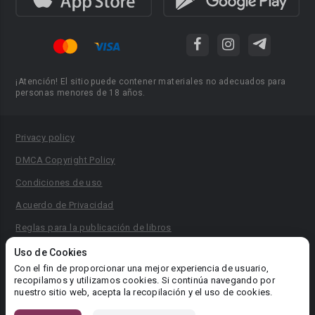
¡Atención! El sitio puede contener materiales no adecuados para
personas menores de 18 años.
Privacy policy
DMCA Copyright Policy
Condiciones de uso
Acuerdo de Privacidad
Reglas para la publicación de libros
Área RR.PP.: pr@booknet.com
Uso de Cookies
Con el fin de proporcionar una mejor experiencia de usuario,
recopilamos y utilizamos cookies. Si continúa navegando por
© 2026 Booknet. Todos los derechos reservados.
nuestro sitio web, acepta la recopilación y el uso de cookies.
Dirección comercial: Griva Digeni 51, oficina 1, Larnaca, 6036,
Chipre