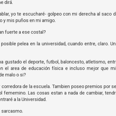
e dirá.
ablar, yo te escucharé- golpeo con mi derecha al saco 
go y mis puños en mi amigo.
an fuerte a ese costal?
 posible pelea en la universidad, cuando entre, claro. U
gustado el deporte, futbol, baloncesto, atletismo, ent
n el area de educación física e incluso mejor que mi
de malo o si?
r corredora de la escuela. Tambien poseo premios por s
bol fememino. Las cosas estan a nada de cambiar, tend
traré a la Universidad.
 sarcasmo.