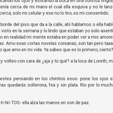
icando los ojos y estirando la boca en una sonrisa fingid
enía cerca de mi mano el cual ella esquiva y no le lan
rca, solo mi celular y ese no lo tiro, es mi consentido.
orde del piso que da a la calle, ahí hablamos o ella hab
visto en la semana y lo lindo que estaban yo solo asent
ro en realidad mi mente estaba en poder ver a mis amor
as. Amo esas cortas novelas coreanas, son tan pero taa
o que amo en mi vida. Ya sabes que es lo primero, cierto
y volteo con cara de ¿aja y tú qué? a la loca de Loreth, 
estes pensando en los chinitos esos- pone los ojos e
as quedarás solterona, fea y sin plata. Rio por lo muc
HI-NI-TOS- ella alza las manos en son de paz.