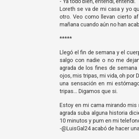
- Ya todo bien, entendí, entendí.
Loreth se va de mi casa y yo q
otro. Veo como llevan cierto a
mañana cuando aún no han acabad
*****
Llegó el fin de semana y el cue
salgo con nadie o no me dejan 
agrada de los fines de semana e
ojos, mis tripas, mi vida, oh por
una sensación en mi estómago
tripas... Digamos que si.
Estoy en mi cama mirando mis 
agrada suba alguna historia dic
10 minutos y pum en mi telefono
-@LuisGal24 acabó de hacer una 