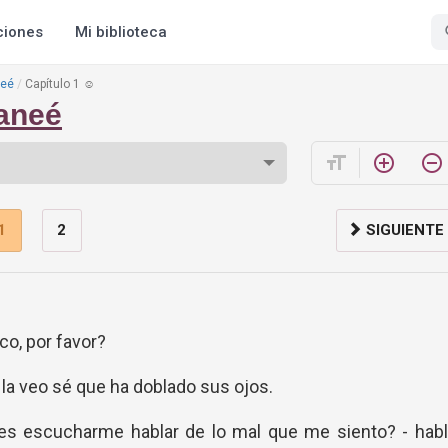
ciones
Mi biblioteca
neé
Capítulo 1 ☺
laneé
format_size
add_circle_outline
remove_circle_outline
1
2
SIGUIENTE
co, por favor?
 la veo sé que ha doblado sus ojos.
res escucharme hablar de lo mal que me siento? - habl