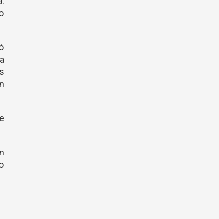
a.
zo
ló
ía
es
an
?
me
n
ho