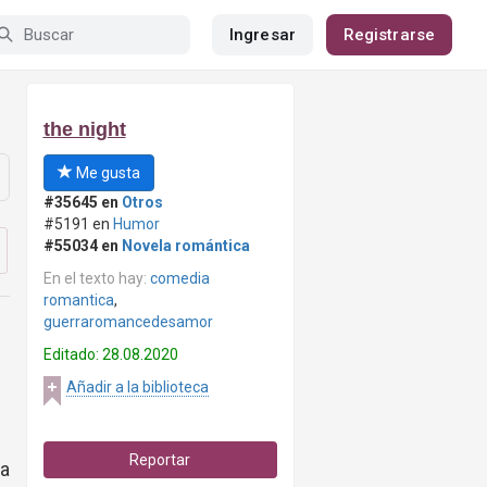
Ingresar
Registrarse
the night
Me gusta
#35645 en
Otros
#5191 en
Humor
#55034 en
Novela romántica
En el texto hay:
comedia
romantica
,
guerraromancedesamor
Editado: 28.08.2020
Añadir a la biblioteca
Reportar
a