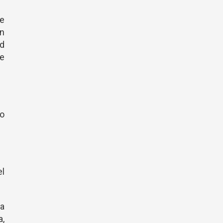
le
un
yd
ue
o
l
 a
a,