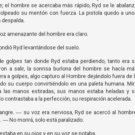
; el hombre se acercaba más rápido, Ryd se le abalanz
 golpeado su mentón con fuerza. La pistola quedo a un
 despalda.
voz amenazante del hombre era claro.
ondió Ryd levantándose del suelo.
de golpes tan donde Ryd estaba perdiendo, tanto era s
on a salir, la sonrisa burlona del hombre se hacía má
era a golpes, algo capturo al Hombre dejándolo fuera de 
todo su cuerpo convirtiéndolo en una paleta humana. Mi
ía las manos estiradas, sus manos estaba heladas y s
lo contrastaba a la perfección, su respiración acelerada.
angre. ― su voz era nerviosa, Ryd se acercó al hombre
 ― No morirá, solo está paralizado.
estaba en su ojos y en su voz se notaba.