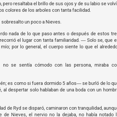
 pero resaltaba el brillo de sus ojos y de su labio se volv
s colores de los arboles con tanta facilidad.
sobresalto un poco a Nieves.
do nada de lo que paso antes o después de estos tre
ecorrió el lugar con tanta familiaridad. ― Solo se, que 
 mío; por lo general, el cuerpo siente lo que el alreded
 no se sentía cómodo con las persona, miraba co
ién; es como si fuera dormido 5 años― se burló de lo q
sé, al despertar solo hablaban de una boda con un homb
sidad de Ryd se disparó, caminaron con tranquilidad, aunq
 de Nieves, el nervio no la dejaba, no había notado 