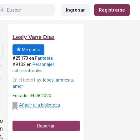
Ingresar
Registrarse
Lesly Vane Diaz
Me gusta
#25173 en
Fantasía
#9132 en
Personajes
sobrenaturales
En el texto hay:
lobos
,
amnesia
,
amor
Editado: 04.08.2020
Añadir a la biblioteca
do
Reportar
on
s,