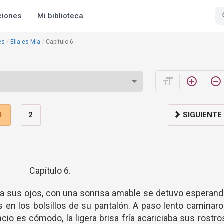
ciones
Mi biblioteca
es
Ella es Mía
Capítulo 6
format_size
add_circle_outline
remove_circle_outline
1
2
SIGUIENTE
Capítulo 6.
a a sus ojos, con una sonrisa amable se detuvo esperan
s en los bolsillos de su pantalón. A paso lento caminar
cio es cómodo, la ligera brisa fría acariciaba sus rostro