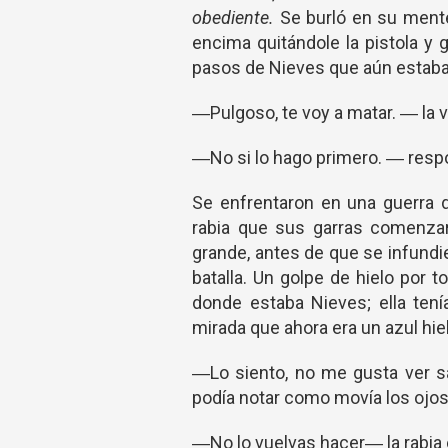
obediente.
Se burló en su mente
encima quitándole la pistola y
pasos de Nieves que aún estaba
―Pulgoso, te voy a matar. ― la 
―No si lo hago primero. ― resp
Se enfrentaron en una guerra 
rabia que sus garras comenzar
grande, antes de que se infundi
batalla. Un golpe de hielo por 
donde estaba Nieves; ella ten
mirada que ahora era un azul hie
―Lo siento, no me gusta ver s
podía notar como movía los ojos.
―No lo vuelvas hacer― la rabia 