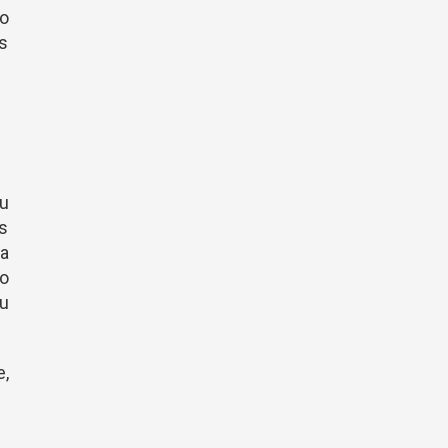
o
os
u
s
la
ro
u
,