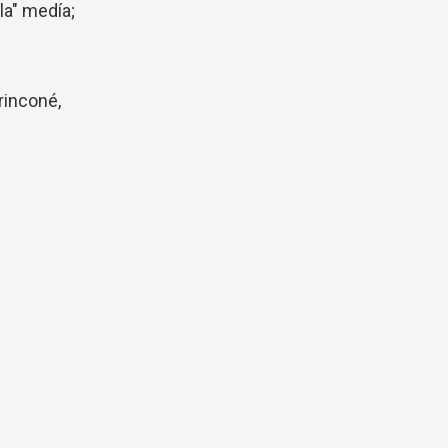
la" medía;
rinconé,