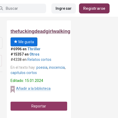
Ingresar
Registrarse
thefuckingdeadgirlwalking
Me gusta
#6996 en
Thriller
#15357 en
Otros
#4338 en
Relatos cortos
En el texto hay:
poesia
,
inocencia
,
capitulos cortos
Editado: 15.01.2024
Añadir a la biblioteca
Reportar