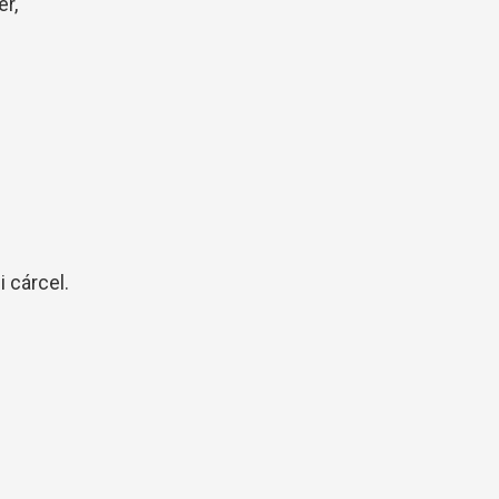
r,
 cárcel.