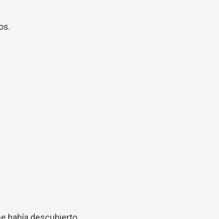
os.
e había descubierto,