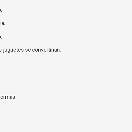
,
ía.
,
 juguetes se convertirían.
formas.