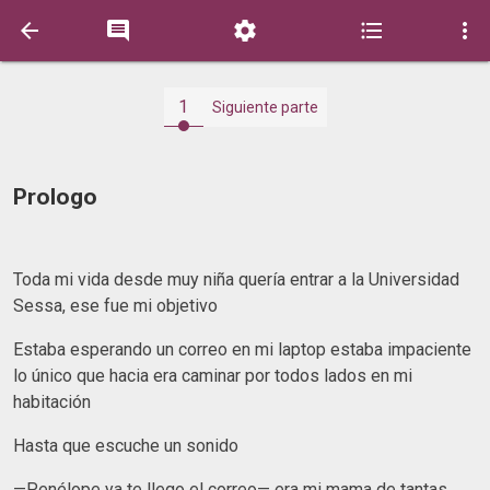





1
Siguiente parte
Prologo
Toda mi vida desde muy niña quería entrar a la Universidad
Sessa, ese fue mi objetivo
Estaba esperando un correo en mi laptop estaba impaciente
lo único que hacia era caminar por todos lados en mi
habitación
Hasta que escuche un sonido
—Penélope ya te llego el correo— era mi mama de tantas