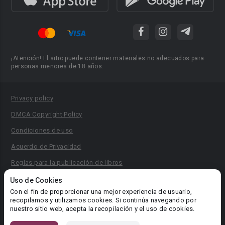
¡Atención! El sitio puede contener materiales no adecuados para
personas menores de 18 años.
Privacy policy
DMCA Copyright Policy
Condiciones de uso
Acuerdo de Privacidad
Reglas para la publicación de libros
Área RR.PP.: pr@booknet.com
Uso de Cookies
Con el fin de proporcionar una mejor experiencia de usuario,
recopilamos y utilizamos cookies. Si continúa navegando por
© 2026 Booknet. Todos los derechos reservados.
nuestro sitio web, acepta la recopilación y el uso de cookies.
Dirección comercial: Griva Digeni 51, oficina 1, Larnaca, 6036,
Chipre