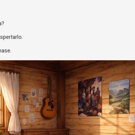
a?
spertarlo.
hase.