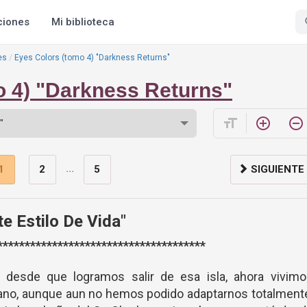
ciones
Mi biblioteca
es
Eyes Colors (tomo 4) "Darkness Returns"
o 4) "Darkness Returns"
format_size
add_circle_outline
remove_circle_outline
...
1
2
5
SIGUIENTE
te Estilo De Vida"
**************************************
desde que logramos salir de esa isla, ahora vivimo
jano, aunque aun no hemos podido adaptarnos totalment