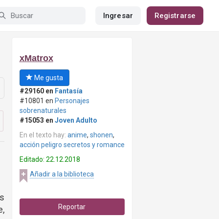
Ingresar
Registrarse
xMatrox
Me gusta
#29160 en
Fantasía
#10801 en
Personajes
sobrenaturales
#15053 en
Joven Adulto
En el texto hay:
anime
,
shonen
,
acción peligro secretos y romance
Editado: 22.12.2018
Añadir a la biblioteca
s
Reportar
e,