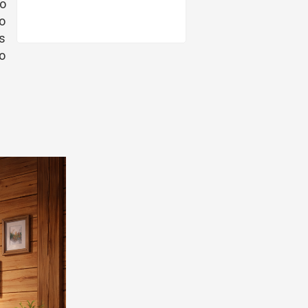
do
ro
as
o