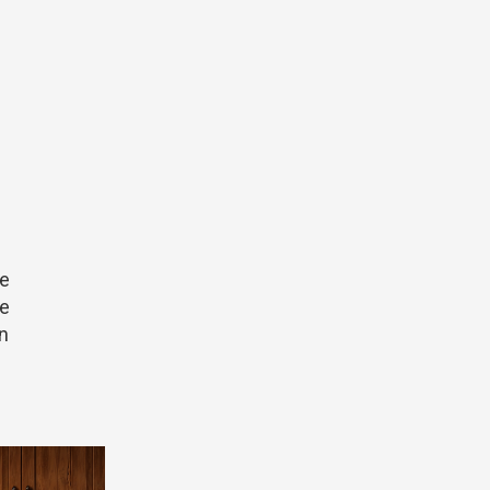
e
ue
n