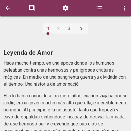






1
2
3
Leyenda de Amor
Hace mucho tiempo, en una época donde los humanos
peleaban contra unas hermosas y peligrosas criaturas
mágicas. En medio de una sangrienta guerra ya olvidada con
el tiempo. Una historia de amor nació.
Ella lo había conocido a los siete años, cuando viajaba por su
jardín, era un joven mucho más alto que ella, e increíblemente
hermoso. Al principio ella se asustó, tanto que tropezó y
cayó de espaldas sintiéndose incapaz de desviar la mirada
de ese hermoso ser, y creyendo que sus ojos se
equivocaban, aquel ser mágico solo se avergonzó y con