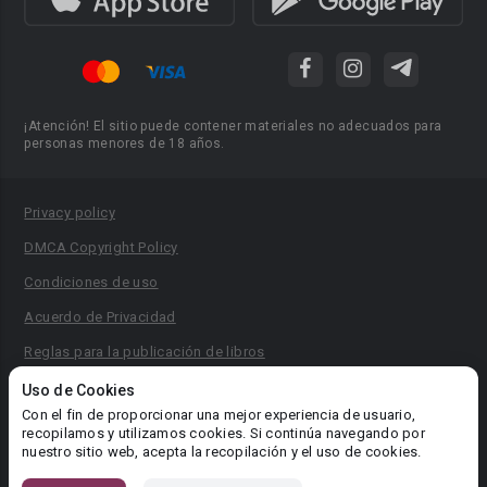
¡Atención! El sitio puede contener materiales no adecuados para
personas menores de 18 años.
Privacy policy
DMCA Copyright Policy
Condiciones de uso
Acuerdo de Privacidad
Reglas para la publicación de libros
Área RR.PP.: pr@booknet.com
Uso de Cookies
Con el fin de proporcionar una mejor experiencia de usuario,
recopilamos y utilizamos cookies. Si continúa navegando por
© 2026 Booknet. Todos los derechos reservados.
nuestro sitio web, acepta la recopilación y el uso de cookies.
Dirección comercial: Griva Digeni 51, oficina 1, Larnaca, 6036,
Chipre