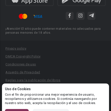
¡Atención! El sitio puede contener materiales no adecuados para
personas menores de 18 años.
Privacy policy
DMCA Copyright Policy
Condiciones de uso
Acuerdo de Privacidad
Reglas para la publicación de libros
Área RR.PP.: pr@booknet.com
Uso de Cookies
Con el fin de proporcionar una mejor experiencia de usuario,
recopilamos y utilizamos cookies. Si continúa navegando por
© 2026 Booknet. Todos los derechos reservados.
nuestro sitio web, acepta la recopilación y el uso de cookies.
Dirección comercial: Griva Digeni 51, oficina 1, Larnaca, 6036,
Chipre