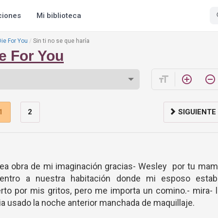
ciones
Mi biblioteca
Die For You
Sin ti no se que haría
e For You
format_size
add_circle_outline
remove_circle_outline
1
2
SIGUIENTE
sea obra de mi imaginación gracias- Wesley por tu ma
entro a nuestra habitación donde mi esposo estab
to por mis gritos, pero me importa un comino.- mira- 
ia usado la noche anterior manchada de maquillaje.