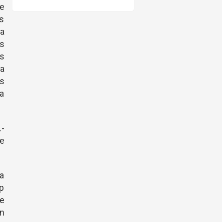
se
os
ea
s
s
la
s
la
.-
me
ra
p
de
n