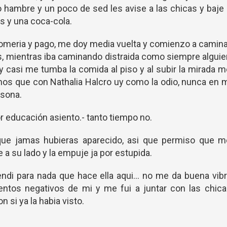
 hambre y un poco de sed les avise a las chicas y baje
 y una coca-cola.
e comeria y pago, me doy media vuelta y comienzo a camin
s, mientras iba caminando distraida como siempre algui
 casi me tumba la comida al piso y al subir la mirada 
s que con Nathalia Halcro uy como la odio, nunca en 
rsona.
r educación asiento.- tanto tiempo no.
que jamas hubieras aparecido, asi que permiso que m
 a su lado y la empuje ja por estupida.
ndi para nada que hace ella aqui... no me da buena vib
entos negativos de mi y me fui a juntar con las chica
si ya la habia visto.