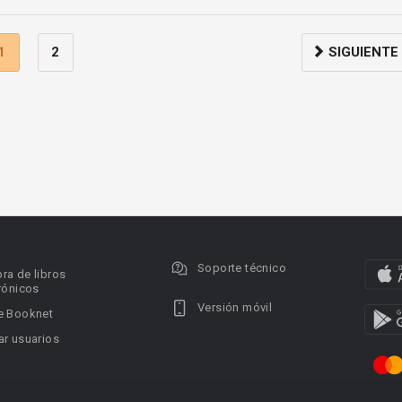
1
2
SIGUIENTE
Soporte técnico
ra de libros
rónicos
Versión móvil
e Booknet
r usuarios