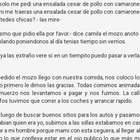
solo me pedi una ensalada cesar de pollo con camarone
 mi me traeras una ensalada cesar de pollo con camaron
tedes chicas?.- las mire-
ismo que pidio ella por favor.- dice camila el mozo anoto
blando poniendonos al día tenias tiempo sin vernos.
ya las extraño vere si en un tiempito puedo pasar a verl
pedido el mozo llego con nuestra comida, nos coloco l
ero primero le dimos las gracias. Todas comimos animad
lmuerzo nos levantamos a pagar y nos fuimos. La call
os tuvimos que correr a los coches y arrancar rapido.
s luego de buscar buenos sitios para los autos y pasam
 sabian quien era yo, subimos a las sillas estabamos en ca
r a mi hombre porque mami con esta ceguera, al llegar al
 lo que conlleva estar en el ojo publico lo que más 