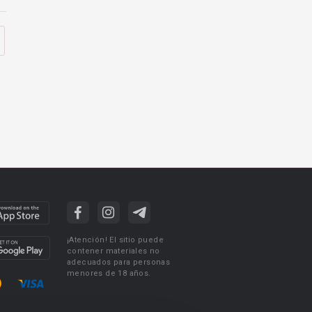
¡Atención! El sitio puede
contener materiales no
adecuados para personas
menores de 18 años.