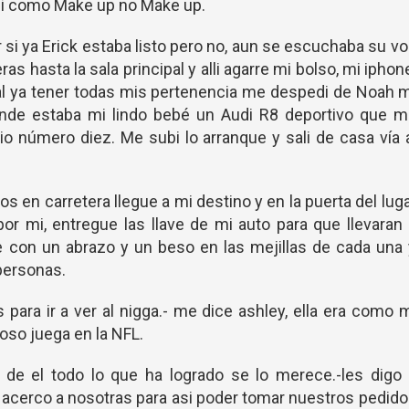
asi como Make up no Make up.
r si ya Erick estaba listo pero no, aun se escuchaba su v
as hasta la sala principal y alli agarre mi bolso, mi iphon
a, al ya tener todas mis pertenencia me despedi de Noah 
nde estaba mi lindo bebé un Audi R8 deportivo que m
rio número diez. Me subi lo arranque y sali de casa vía 
 en carretera llegue a mi destino y en la puerta del lug
or mi, entregue las llave de mi auto para que llevaran
e con un abrazo y un beso en las mejillas de cada una
personas.
 para ir a ver al nigga.- me dice ashley, ella era como 
oso juega en la NFL.
a de el todo lo que ha logrado se lo merece.-les digo
e acerco a nosotras para asi poder tomar nuestros pedid