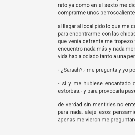
rato ya como en el sexto me dio
comprarme unos perroscalientes
al llegar al local pido lo que m
para encontrarme con las chica
que venia defrente me tropezo y
encuentro nada más y nada meno
vida habia odiado tanto a una pe
- ¿Saraah?.- me pregunta y yo po
- si y me hubiese encantado 
estorbas.- y para provocarla pase
de verdad sin mentirles no ente
para nada. aleje esos pensami
apenas me vieron me preguntaron 