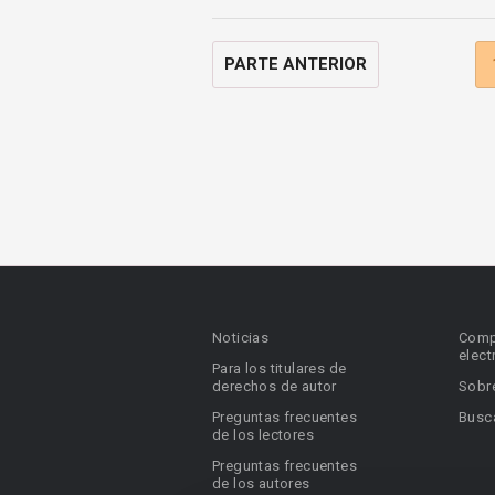
PARTE ANTERIOR
Noticias
Comp
elect
Para los titulares de
derechos de autor
Sobr
Preguntas frecuentes
Busca
de los lectores
Preguntas frecuentes
de los autores