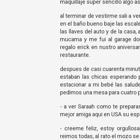
maquillaje super sencillo algo 
al terminar de vestirme sali a ve
en el baño bueno baje las escaler
las llaves del auto y de la cas
mucama y me fui al garage do
regalo erick en nustro aniversa
restaurante.
despues de casi cuarenta minutos
estaban las chicas esperando p
estacionar a mi bebé las salud
pedimos una mesa para cuatro 
- a ver Saraah como te preparas
mejor amiga aqui en USA su esp
- creeme feliz, estoy orgullos
reimos todas, al rato el mozo s