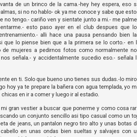
evanta de un brinco de la cama.-hey hey espera, eso 
calmas, si no no hablo- ok ya me conoce y sabe que est
 no tengo.- cariño ven y sientate junto a mi.- me palm
sentarme.- esto paso ayer en el club despues que lo
ntrenamiento.- alli hace una pausa pensando bien la
i que lo piense bien que a la primera se lo corto.- en 
o de mujeres a pedirnos fotos como normalmente no
nos señala.- y accidentalmente sucedio eso.- señala 
ente en ti. Solo que bueno uno tienes sus dudas.-lo miro
juego hoy ya te prepare la bañera con agua templada, yo 
 chicas en ir a comer y luego ir al estadio.
a mi gran vestier a buscar que ponerme y como cosa ra
cando un conjunto sencillo asi tipo casual como un to
ta de jeans, un pantalon negro tiro alto y unas botas 
 cabello en unas ondas bien sueltas y salvajes con u