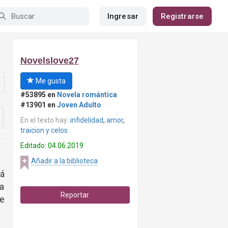
Ingresar
Registrarse
Novelslove27
Me gusta
#53895 en
Novela romántica
#13901 en
Joven Adulto
En el texto hay:
infidelidad
,
amor
,
traicion y celos
Editado: 04.06.2019
Añadir a la biblioteca
má
a
Reportar
le