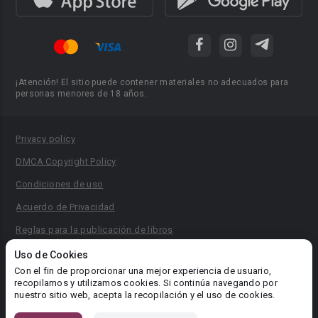
¡Atención! El sitio puede contener materiales no adecuados para
personas menores de 18 años.
Privacy policy
DMCA Copyright Policy
Condiciones de uso
Acuerdo de Privacidad
Reglas para la publicación de libros
Área RR.PP.: pr@booknet.com
Uso de Cookies
Con el fin de proporcionar una mejor experiencia de usuario,
recopilamos y utilizamos cookies. Si continúa navegando por
© 2026 Booknet. Todos los derechos reservados.
nuestro sitio web, acepta la recopilación y el uso de cookies.
Dirección comercial: Griva Digeni 51, oficina 1, Larnaca, 6036,
Chipre