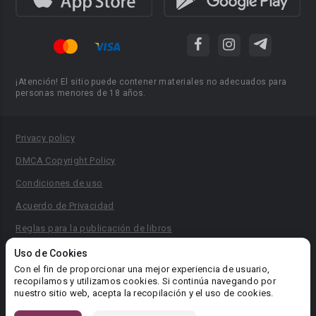
¡Atención! El sitio puede contener materiales no adecuados para
personas menores de 18 años.
Privacy policy
DMCA Copyright Policy
Condiciones de uso
Acuerdo de Privacidad
Reglas para la publicación de libros
Área RR.PP.: pr@booknet.com
Uso de Cookies
Con el fin de proporcionar una mejor experiencia de usuario,
recopilamos y utilizamos cookies. Si continúa navegando por
© 2026 Booknet. Todos los derechos reservados.
nuestro sitio web, acepta la recopilación y el uso de cookies.
Dirección comercial: Griva Digeni 51, oficina 1, Larnaca, 6036,
Chipre