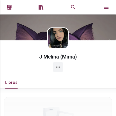


J Melina (Mima)
Libros