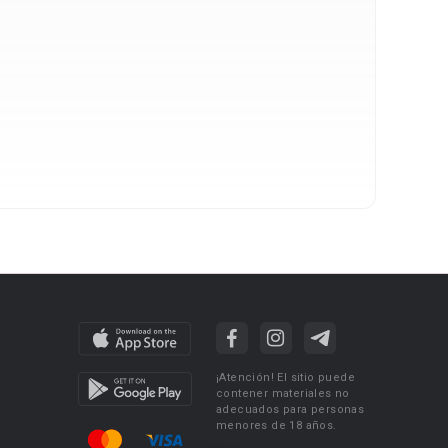
¡Atención! El sitio puede
contener materiales no
adecuados para personas
menores de 18 años.