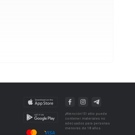
¡Atención! El sitio puede
contener materiales no
adecuados para personas
menores de 18 años.