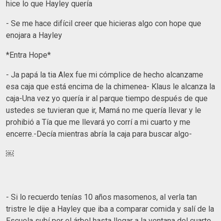
hice lo que Hayley quería
- Se me hace difícil creer que hicieras algo con hope que
enojara a Hayley
*Entra Hope*
- Ja papá la tia Alex fue mi cómplice de hecho alcanzame
esa caja que está encima de la chimenea- Klaus le alcanza la
caja-Una vez yo quería ir al parque tiempo después de que
ustedes se tuvieran que ir, Mamá no me quería llevar y le
prohibió a Tía que me llevará yo corrí a mi cuarto y me
encerre.-Decía mientras abría la caja para buscar algo-
￼
- Si lo recuerdo tenías 10 años masomenos, al verla tan
tristre le dije a Hayley que iba a comparar comida y salí de la
Escuela subí por el árbol hasta llegar a la ventana del cuarto