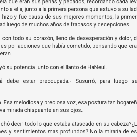
creía que eran sus penas y pecados, recordando cada le
unto a ella, junto a la primera persona que estuvo a su la
 hizo y fue causa de sus mejores momentos, la primer
dad luego de muchos años de fracasos y decepciones.
a, con todo su corazón, lleno de desesperación y dolor, 
dones por acciones que había cometido, pensando que er
eran.
yó su potencia junto con el llanto de HaNeul.
á debe estar preocupada.- Susurró, para luego se
ba. Esa melodiosa y preciosa voz, esa postura tan hogare
va mirada chispeante en sus ojos..
uchó decir todo lo que estaba atascado en su cabeza?¿
s y sentimientos mas profundos? No la miraría de es