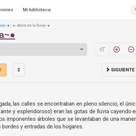
ciones
Mi biblioteca
uvia~●
●~Amor en la lluvia~●
ia~●
format_size
add_circle_outline
remove_circle_outline
1
2
SIGUIENTE
gada, las calles se encontraban en pleno silencio, el úni
izante y esplendoroso) eran las gotas de lluvia cayendo 
 los imponentes árboles que se levantaban de una mane
 bordes y entradas de los hogares.