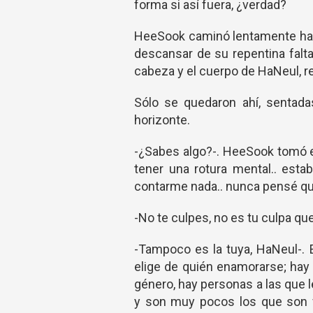
forma si así fuera, ¿verdad?
HeeSook caminó lentamente has
descansar de su repentina falta
cabeza y el cuerpo de HaNeul, 
Sólo se quedaron ahí, sentadas
horizonte.
-¿Sabes algo?-. HeeSook tomó el
tener una rotura mental.. est
contarme nada.. nunca pensé que
-No te culpes, no es tu culpa qu
-Tampoco es la tuya, HaNeul-. 
elige de quién enamorarse; ha
género, hay personas a las que 
y son muy pocos los que son f