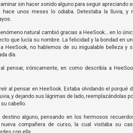
caminar sin hacer sonido alguno para seguir apreciando 
sta hace unos meses lo odiaba. Detestaba la lluvia, y 
ayos.
fenómeno natural cambió gracias a HeeSook... en lo úni
ecto que lucía su nombre. La felicidad y la bondad en u
 a HeeSook, no hablemos de su inigualable belleza y s
ada día.
 al pensar, irónicamente, en como describía a HeeSoo
reír al pensar en HeeSook. Estaba olvidando el porqué 
luvia, y dejando sus lágrimas de lado, reemplazándolas p
 su cabello.
n destino alguno, pensando en los hermosos recuerdos
nueva compañera de curso, la cual visitaba su cas
des con ella.