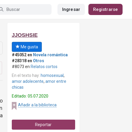
Ingresar
Registrarse
JJOSHSIE
Me gusta
#45052 en
Novela romántica
#28318 en
Otros
#8073 en
Relatos cortos
En el texto hay:
homosexual
,
amor adolecente
,
amor entre
chicas
Editado: 05.07.2020
co
Añadir a la biblioteca
en
ra
Reportar