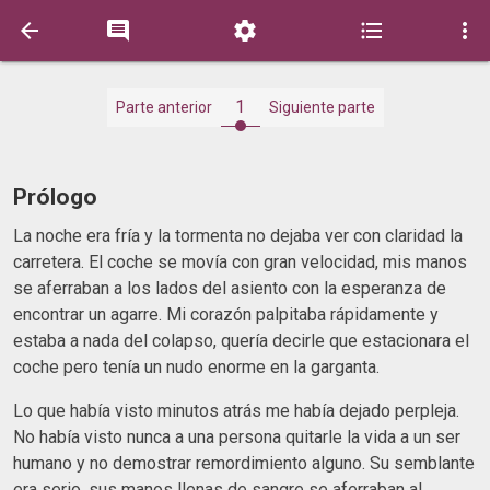





1
Parte anterior
Siguiente parte
Prólogo
La noche era fría y la tormenta no dejaba ver con claridad la
carretera. El coche se movía con gran velocidad, mis manos
se aferraban a los lados del asiento con la esperanza de
encontrar un agarre. Mi corazón palpitaba rápidamente y
estaba a nada del colapso, quería decirle que estacionara el
coche pero tenía un nudo enorme en la garganta.
Lo que había visto minutos atrás me había dejado perpleja.
No había visto nunca a una persona quitarle la vida a un ser
humano y no demostrar remordimiento alguno. Su semblante
era serio, sus manos llenas de sangre se aferraban al