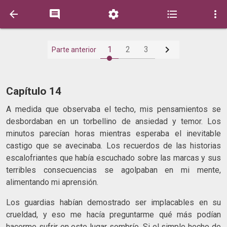






1
2
3
Parte anterior
Capítulo 14
A medida que observaba el techo, mis pensamientos se
desbordaban en un torbellino de ansiedad y temor. Los
minutos parecían horas mientras esperaba el inevitable
castigo que se avecinaba. Los recuerdos de las historias
escalofriantes que había escuchado sobre las marcas y sus
terribles consecuencias se agolpaban en mi mente,
alimentando mi aprensión.
Los guardias habían demostrado ser implacables en su
crueldad, y eso me hacía preguntarme qué más podían
hacerme sufrir en este lugar sombrío. Si el simple hecho de