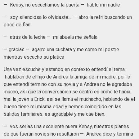
— Kensy, no escuchamos la puerta — hablo mi madre
— soy silenciosa lo olvidaste... — abro la refri buscando un
poco de flan
— atrás de la leche — mi abuela me señala
— gracias — agarro una cuchara y me como mi postre
mientras escucho su platica
Una vez escuche y estando en contexto entendí el tema,
hablaban de el hijo de Andrea la amiga de mi madre, por lo
que entendí termino con su novia y a Andrea no le agradaba
mucho, así que la conversación se centro en como le hacia
mal la joven a Erick, así se llama el muchacho, hablando de el
bueno tiene mi misma edad y hemos coincidido en las
salidas familiares, es agradable y me cae bien.
— vos serias una excelente nuera Kensy, nuestros planes
de que fueran novios no resultaron — Andrea dice y termina