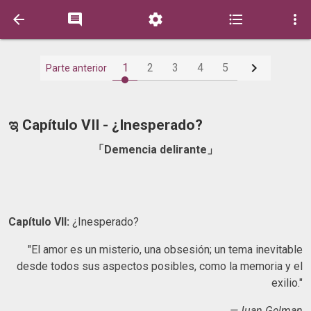






1
2
3
4
5
Parte anterior
ಇ Capítulo VII - ¿Inesperado?
「Demencia delirante」
Capítulo VII:
¿Inesperado?
"El amor es un misterio, una obsesión; un tema inevitable
desde todos sus aspectos posibles, como la memoria y el
exilio."
—Juan Gelman