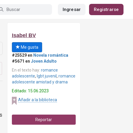
Ingresar
Registrarse
Isabel BV
Me gusta
#25529 en
Novela romántica
#5671 en
Joven Adulto
En el texto hay:
romance
adolescente
,
lgbt juvenil
,
romance
adolescente amistad y drama
Editado: 15.06.2023
Añadir a la biblioteca
os
Reportar