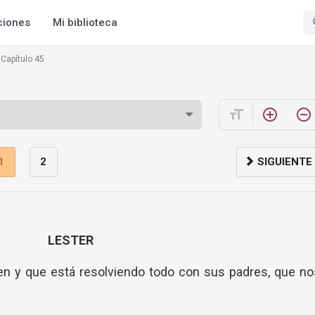
ciones
Mi biblioteca
Capítulo 45
format_size
add_circle_outline
remove_circle_outline
1
2
SIGUIENTE
LESTER
en y que está resolviendo todo con sus padres, que n