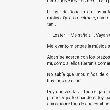
hermanos y los tres se ríen sin p
La risa de Douglas es bastant
motivo. Quiero decírselo, quier
tan…
— ¡Lester! —Me señala—. Vayan c
Me levanto mientras la música 
Aiden se acerca con los brazos
mí, como si ellos fueran a comer
No sabía que unos niños de cin
huyendo de ellos.
Doy dos vueltas a todo el jard
pintura y justo cuando estoy pa
caigo sobre todo lo que estaban 