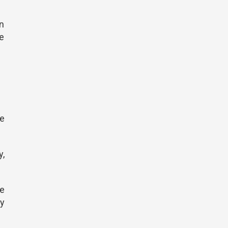
n
ce
de
y,
de
 y