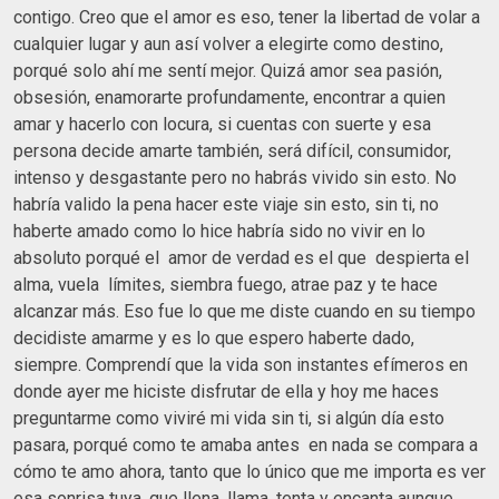
contigo. Creo que el amor es eso, tener la libertad de volar a
cualquier lugar y aun así volver a elegirte como destino,
porqué solo ahí me sentí mejor. Quizá amor sea pasión,
obsesión, enamorarte profundamente, encontrar a quien
amar y hacerlo con locura, si cuentas con suerte y esa
persona decide amarte también, será difícil, consumidor,
intenso y desgastante pero no habrás vivido sin esto. No
habría valido la pena hacer este viaje sin esto, sin ti, no
haberte amado como lo hice habría sido no vivir en lo
absoluto porqué el amor de verdad es el que despierta el
alma, vuela límites, siembra fuego, atrae paz y te hace
alcanzar más. Eso fue lo que me diste cuando en su tiempo
decidiste amarme y es lo que espero haberte dado,
siempre. Comprendí que la vida son instantes efímeros en
donde ayer me hiciste disfrutar de ella y hoy me haces
preguntarme como viviré mi vida sin ti, si algún día esto
pasara, porqué como te amaba antes en nada se compara a
cómo te amo ahora, tanto que lo único que me importa es ver
esa sonrisa tuya, que llena, llama, tenta y encanta aunque