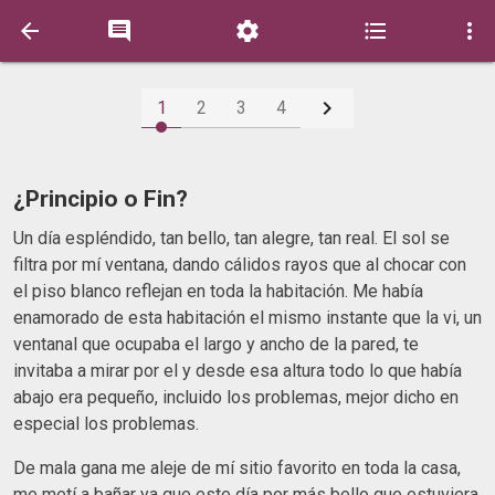






1
2
3
4
¿Principio o Fin?
Un día espléndido, tan bello, tan alegre, tan real. El sol se
filtra por mí ventana, dando cálidos rayos que al chocar con
el piso blanco reflejan en toda la habitación. Me había
enamorado de esta habitación el mismo instante que la vi, un
ventanal que ocupaba el largo y ancho de la pared, te
invitaba a mirar por el y desde esa altura todo lo que había
abajo era pequeño, incluido los problemas, mejor dicho en
especial los problemas.
De mala gana me aleje de mí sitio favorito en toda la casa,
me metí a bañar ya que este día por más bello que estuviera