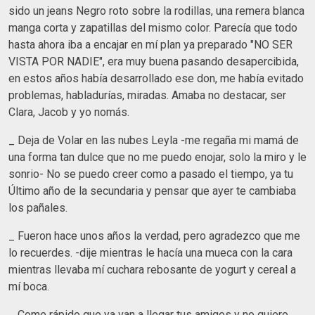
sido un jeans Negro roto sobre la rodillas, una remera blanca
manga corta y zapatillas del mismo color. Parecía que todo
hasta ahora iba a encajar en mí plan ya preparado "NO SER
VISTA POR NADIE", era muy buena pasando desapercibida,
en estos años había desarrollado ese don, me había evitado
problemas, habladurías, miradas. Amaba no destacar, ser
Clara, Jacob y yo nomás.
_ Deja de Volar en las nubes Leyla -me regaña mi mamá de
una forma tan dulce que no me puedo enojar, solo la miro y le
sonrio- No se puedo creer como a pasado el tiempo, ya tu
Último año de la secundaria y pensar que ayer te cambiaba
los pañales.
_ Fueron hace unos años la verdad, pero agradezco que me
lo recuerdes. -dije mientras le hacía una mueca con la cara
mientras llevaba mí cuchara rebosante de yogurt y cereal a
mí boca.
_ Come rápido que ya van a llegar tus amigos y no quiero