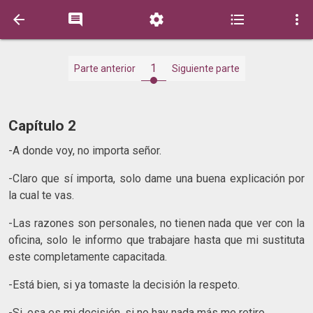





1
Parte anterior
Siguiente parte
Capítulo 2
-A donde voy, no importa señor.
-Claro que sí importa, solo dame una buena explicación por
la cual te vas.
-Las razones son personales, no tienen nada que ver con la
oficina, solo le informo que trabajare hasta que mi sustituta
este completamente capacitada.
-Está bien, si ya tomaste la decisión la respeto.
-Si, esa es mi decisión, si no hay nada más me retiro.