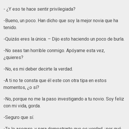
- ¿Y eso te hace sentir privilegiada?
-Bueno, un poco. Han dicho que soy la mejor novia que ha
tenido.
-Quizás eres la única. – Dijo esto haciendo un poco de burla.
-No seas tan horrible conmigo. Apóyame esta vez,
¿quieres?
-No, es mi deber decirte la verdad.
-A ti no te consta que él este con otra tipa en estos
momentos, ¿o sí?
-No, porque no me la paso investigando a tu novio. Soy feliz
con mi vida, gorda.
-Seguro que sí.
-Te lo aseguro, y para demostrarte que es verdad ¿por qué