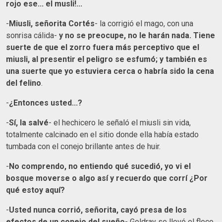
rojo ese... el musli!...
-
Miusli, señorita Cortés
- la corrigió el mago, con una
sonrisa cálida-
y no se preocupe, no le harán nada. Tiene
suerte de que el zorro fuera más perceptivo que el
miusli, al presentir el peligro se esfumó; y también es
una suerte que yo estuviera cerca o habría sido la cena
del felino
.
-
¿Entonces usted...?
-
Sí, la salvé
- el hechicero le señaló el miusli sin vida,
totalmente calcinado en el sitio donde ella había estado
tumbada con el conejo brillante antes de huir.
-
No comprendo, no entiendo qué sucedió, yo vi el
bosque moverse o algo así y recuerdo que corrí ¿Por
qué estoy aquí?
-
Usted nunca corrió, señorita, cayó presa de los
efectos de un conejo del sueño
- Goldray se llevó el fleco