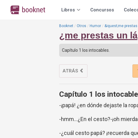
Libros
Concursos
Colec
Booknet
Otros
Humor
&iquest;me prestas 
¿me prestas un lá
ATRÁS
Capítulo 1 los intocable
-¡papá! ¿en dónde dejaste la rop
-hmm...¿En el cesto?-¡oh mierda
-¿cuál cesto papá? ¡recuerda qu