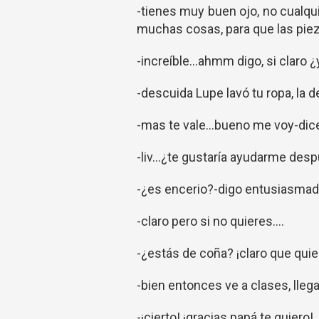
-tienes muy buen ojo, no cualqu
muchas cosas, para que las piez
-increíble...ahmm digo, si claro
-descuida Lupe lavó tu ropa, la 
-mas te vale...bueno me voy-dice
-liv...¿te gustaría ayudarme des
-¿es encerio?-digo entusiasmad
-claro pero si no quieres....
-¿estás de coña? ¡claro que quie
-bien entonces ve a clases, lleg
-¡cierto! ¡gracias papá te quiero!