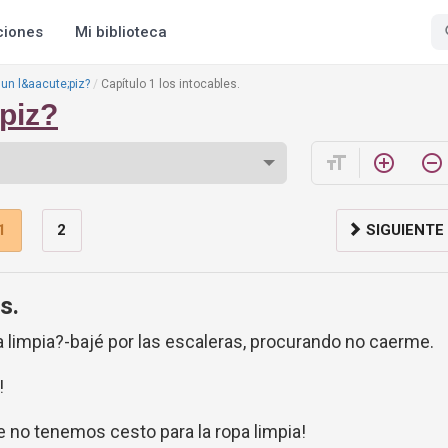
ciones
Mi biblioteca
un l&aacute;piz?
Capítulo 1 los intocables.
piz?
format_size
add_circle_outline
remove_circle_outline
1
2
SIGUIENTE
s.
a limpia?-bajé por las escaleras, procurando no caerme.
!
e no tenemos cesto para la ropa limpia!