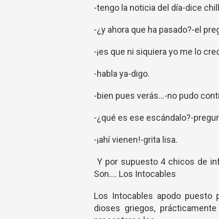
-tengo la noticia del día-dice chi
-¿y ahora que ha pasado?-el pre
-¡es que ni siquiera yo me lo cre
-habla ya-digo.
-bien pues verás...-no pudo conti
-¿qué es ese escándalo?-pregunt
-¡ahí vienen!-grita lisa.
Y por supuesto 4 chicos de inf
Son.... Los Intocables
Los Intocables apodo puesto p
dioses griegos, prácticamente