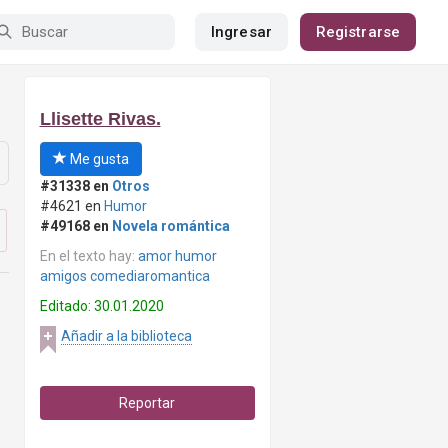
Ingresar
Registrarse
Llisette Rivas.
Me gusta
#31338 en
Otros
#4621 en
Humor
#49168 en
Novela romántica
En el texto hay:
amor humor
amigos comediaromantica
Editado: 30.01.2020
Añadir a la biblioteca
Reportar