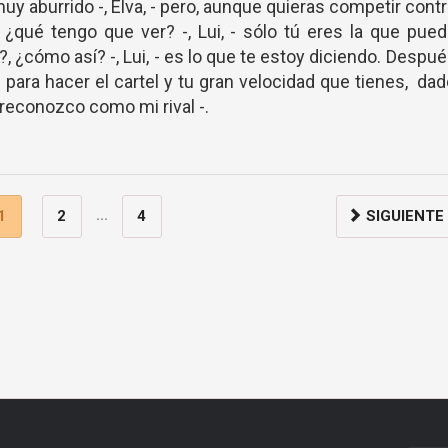
uy aburrido -, Elva, - pero, aunque quieras competir cont
 ¿qué tengo que ver? -, Lui, - sólo tú eres la que pue
!?, ¿cómo así? -, Lui, - es lo que te estoy diciendo. Despu
para hacer el cartel y tu gran velocidad que tienes, da
 reconozco como mi rival -.
...
1
2
4
SIGUIENTE