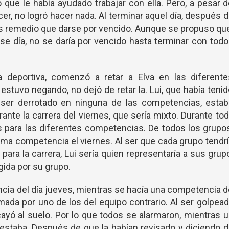
 que le había ayudado trabajar con ella. Pero, a pesar 
cer, no logró hacer nada. Al terminar aquel día, después 
más remedio que darse por vencido. Aunque se propuso qu
se día, no se daría por vencido hasta terminar con tod
 deportiva, comenzó a retar a Elva en las diferente
estuvo negando, no dejó de retar la. Lui, que había teni
er derrotado en ninguna de las competencias, estab
ante la carrera del viernes, que sería mixto. Durante to
 para las diferentes competencias. De todos los grupo
tima competencia el viernes. Al ser que cada grupo tendr
ara la carrera, Lui sería quien representaría a sus grup
gida por su grupo.
ncia del día jueves, mientras se hacía una competencia 
mada por uno de los del equipo contrario. Al ser golpea
 cayó al suelo. Por lo que todos se alarmaron, mientras 
staba. Después de que la habían revisado y diciendo 