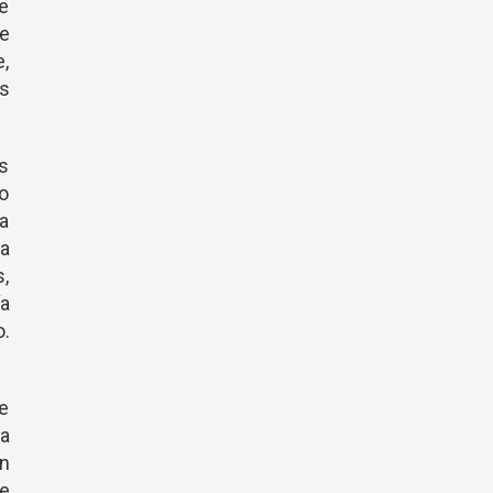
de
de
e,
os
s
do
a
da
s,
ía
o.
de
da
un
de