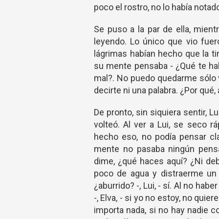
poco el rostro, no lo había notado
Se puso a la par de ella, mien
leyendo. Lo único que vio fuer
lágrimas habían hecho que la ti
su mente pensaba - ¿Qué te habr
mal?. No puedo quedarme sólo 
decirte ni una palabra. ¿Por qué,
De pronto, sin siquiera sentir,
volteó. Al ver a Lui, se seco r
hecho eso, no podía pensar cl
mente no pasaba ningún pensam
dime, ¿qué haces aquí? ¿Ni debe
poco de agua y distraerme un p
¿aburrido? -, Lui, - sí. Al no hab
-, Elva, - si yo no estoy, no quier
importa nada, si no hay nadie c