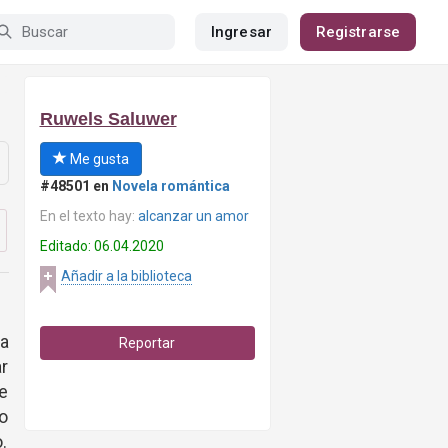
Ingresar
Registrarse
Ruwels Saluwer
Me gusta
#48501 en
Novela romántica
En el texto hay:
alcanzar un amor
Editado: 06.04.2020
Añadir a la biblioteca
la
Reportar
ar
e
co
.