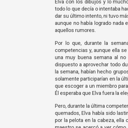
Elva con los dibujos y lo mucho
todo lo que decía o intentaba ha
dar su último intento, ni tuvo 
aunque no había logrado nada e
aquellos rumores.
Por lo que, durante la semana
competencias y, aunque ella se 
una muy buena semana al no s
dispuesto a aprovechar todo dur
la semana, habían hecho grupos
solamente participarían en la úl
que escoger a un miembro para p
Él esperaba que Elva fuera la ele
Pero, durante la última compete
quemados, Elva había sido lasti
por la pelota en la cabeza, ella
maestro se acercó a ver cómo e