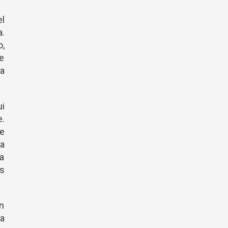
el
a.
,
ue
a
ui
.
ue
a
a
os
an
ra