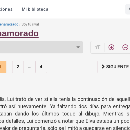
ciones
Mi biblioteca
n enamorado
Soy tú rival
enamorado
format_size
add_circle_outline
remove_circle_outline
...
1
2
4
SIGUIENTE
, Lui trató de ver si ella tenía la continuación de aquel
ontró así nuevamente. Ya faltando dos días para entreg
staban dando los últimos toque al dibujo. Mientras s
os detalles, Lui comenzó a notar que Elva estaba un po
 valor de preguntarle, sólo se limitó a quedarse en silencio