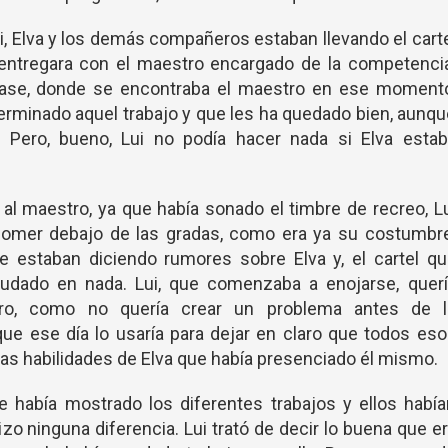
Lui, Elva y los demás compañeros estaban llevando el cart
 entregara con el maestro encargado de la competenci
lase, donde se encontraba el maestro en ese momento
erminado aquel trabajo y que les ha quedado bien, aunq
o. Pero, bueno, Lui no podía hacer nada si Elva estab
 al maestro, ya que había sonado el timbre de recreo, L
comer debajo de las gradas, como era ya su costumbre
ue estaban diciendo rumores sobre Elva y, el cartel q
udado en nada. Lui, que comenzaba a enojarse, querí
pero, como no quería crear un problema antes de l
que ese día lo usaría para dejar en claro que todos es
las habilidades de Elva que había presenciado él mismo.
 había mostrado los diferentes trabajos y ellos habí
zo ninguna diferencia. Lui trató de decir lo buena que e