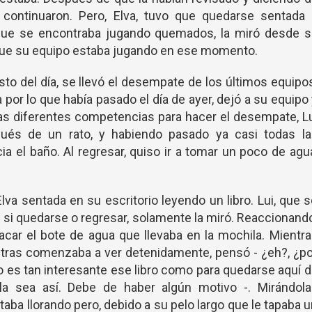
continuaron. Pero, Elva, tuvo que quedarse sentada 
 que se encontraba jugando quemados, la miró desde s
que su equipo estaba jugando en ese momento.
resto del día, se llevó el desempate de los últimos equipo
 por lo que había pasado el día de ayer, dejó a su equipo
las diferentes competencias para hacer el desempate, L
pués de un rato, y habiendo pasado ya casi todas la
ia el baño. Al regresar, quiso ir a tomar un poco de agu
Elva sentada en su escritorio leyendo un libro. Lui, que 
si quedarse o regresar, solamente la miró. Reaccionand
 sacar el bote de agua que llevaba en la mochila. Mientr
mientras comenzaba a ver detenidamente, pensó - ¿eh?, ¿p
 es tan interesante ese libro como para quedarse aquí 
la sea así. Debe de haber algún motivo -. Mirándola
aba llorando pero, debido a su pelo largo que le tapaba 