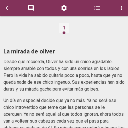





1
La mirada de oliver
Desde que recuerda, Oliver ha sido un chico agradable,
siempre amable con todos y con una sonrisa en los labios.
Pero la vida ha sabido quitarla poco a poco, hasta que ya no
queda nada de ese chico ingenuo. Sus experiencias han sido
duras y su mirada gacha para evitar más golpes.
Un día en especial decide que ya no más. Ya no será ese
chico introvertido que teme que las personas se le
acerquen. Ya no será aquel al que todos ignoran, ahora todos
van a voltear sus cabezas cada vez que el pasa para
obtener un vistazo de él. Su mirada nunca estará más por los