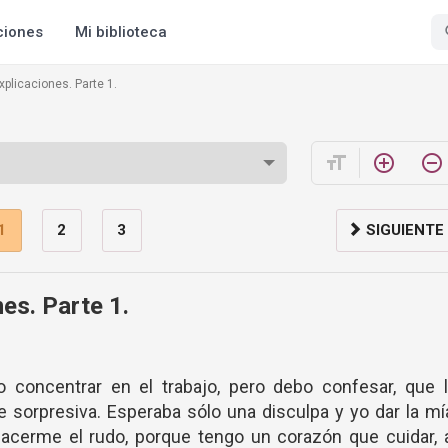
ciones
Mi biblioteca
xplicaciones. Parte 1.
format_size
add_circle_outline
remove_circle_outline
1
2
3
SIGUIENTE
nes. Parte 1.
concentrar en el trabajo, pero debo confesar, que l
 sorpresiva. Esperaba sólo una disculpa y yo dar la mí
acerme el rudo, porque tengo un corazón que cuidar, 