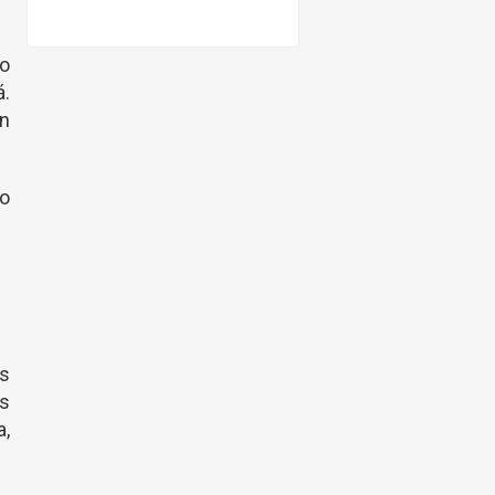
do
á.
en
lo
s
s
a,