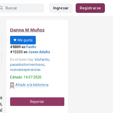
Ingresar
Registrarse
Danna M Muñoz
Me gusta
#8889 en
Fanfic
#13233 en
Joven Adulto
En el texto hay:
btsfanfic
,
pasadostormentosos
,
nuevasesperanzas
Editado: 14.07.2020
Añadir a la biblioteca
a
Reportar
a,
al