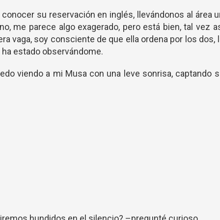
o a conocer su reservación en inglés, llevándonos al área 
no, me parece algo exagerado, pero está bien, tal vez a
 vaga, soy consciente de que ella ordena por los dos, 
la ha estado observándome.
edo viendo a mi Musa con una leve sonrisa, captando s
.
remos hundidos en el silencio? –pregunté curioso.