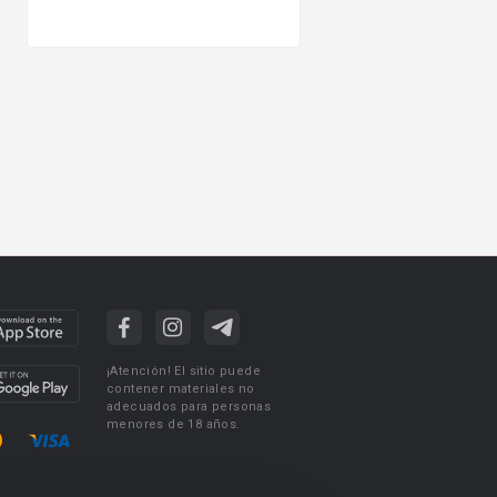
¡Atención! El sitio puede
contener materiales no
adecuados para personas
menores de 18 años.