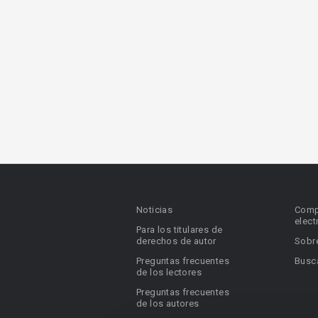
Noticias
Comp
elect
Para los titulares de
derechos de autor
Sobr
Preguntas frecuentes
Busca
de los lectores
Preguntas frecuentes
de los autores