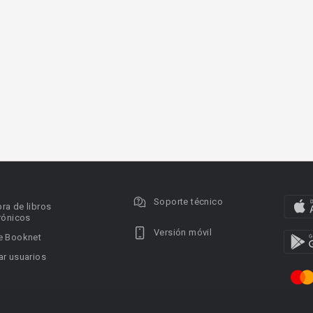
Soporte técnico
ra de libros
rónicos
Versión móvil
e Booknet
r usuarios