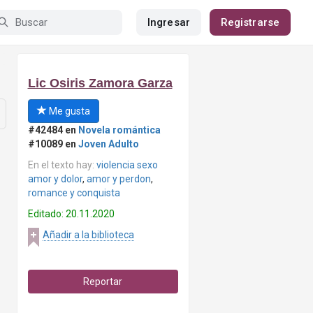
Ingresar
Registrarse
Lic Osiris Zamora Garza
Me gusta
#42484 en
Novela romántica
#10089 en
Joven Adulto
En el texto hay:
violencia sexo
amor y dolor
,
amor y perdon
,
romance y conquista
Editado: 20.11.2020
Añadir a la biblioteca
Reportar