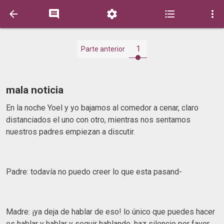





1
Parte anterior
mala noticia
En la noche Yoel y yo bajamos al comedor a cenar, claro
distanciados el uno con otro, mientras nos sentamos
nuestros padres empiezan a discutir.
Padre: todavía no puedo creer lo que esta pasand-
Madre: ¡ya deja de hablar de eso! lo único que puedes hacer
es hablar y hablar y seguir hablando, haz silencio por favor.