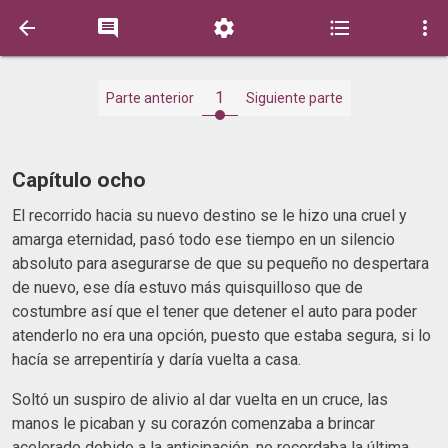





1
Parte anterior
Siguiente parte
Capítulo ocho
El recorrido hacia su nuevo destino se le hizo una cruel y
amarga eternidad, pasó todo ese tiempo en un silencio
absoluto para asegurarse de que su pequeño no despertara
de nuevo, ese día estuvo más quisquilloso que de
costumbre así que el tener que detener el auto para poder
atenderlo no era una opción, puesto que estaba segura, si lo
hacía se arrepentiría y daría vuelta a casa.
Soltó un suspiro de alivio al dar vuelta en un cruce, las
manos le picaban y su corazón comenzaba a brincar
acelerado debido a la anticipación, no recordaba la última