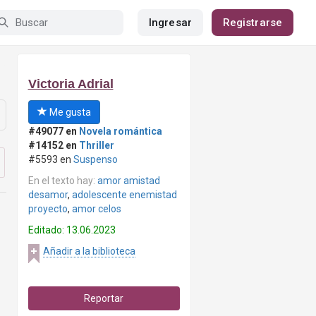
Ingresar
Registrarse
Victoria Adrial
Me gusta
#49077 en
Novela romántica
#14152 en
Thriller
#5593 en
Suspenso
En el texto hay:
amor amistad
desamor
,
adolescente enemistad
proyecto
,
amor celos
Editado: 13.06.2023
Añadir a la biblioteca
Reportar