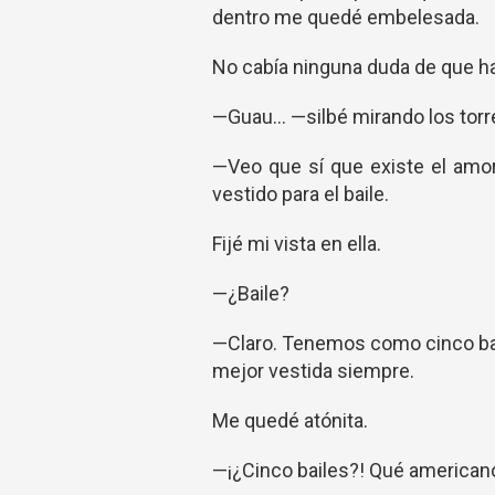
dentro me quedé embelesada.
No cabía ninguna duda de que ha
—Guau... —silbé mirando los tor
—Veo que sí que existe el amor
vestido para el baile.
Fijé mi vista en ella.
—¿Baile?
—Claro. Tenemos como cinco bail
mejor vestida siempre.
Me quedé atónita.
—¡¿Cinco bailes?! Qué american