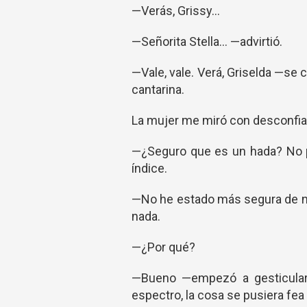
—Verás, Grissy...
—Señorita Stella... —advirtió.
—Vale, vale. Verá, Griselda —se
cantarina.
La mujer me miró con desconfia
—¿Seguro que es un hada? No 
índice.
—No he estado más segura de na
nada.
—¿Por qué?
—Bueno —empezó a gesticular—
espectro, la cosa se pusiera fea y