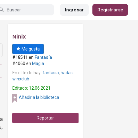
Ingresar
Registrarse
Ninix
Me gusta
#18511 en
Fantasía
#4060 en
Magia
En el texto hay:
fantasia
,
hadas
,
winxclub
Editado: 12.06.2021
Añadir a la biblioteca
Reportar
a
a,