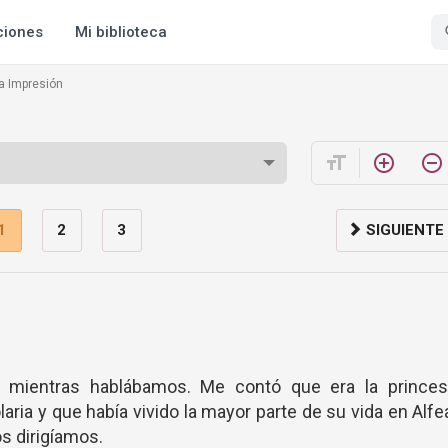
ciones
Mi biblioteca
ra Impresión
format_size
add_circle_outline
remove_circle_outline
1
2
3
SIGUIENTE
e mientras hablábamos. Me contó que era la princes
aria y que había vivido la mayor parte de su vida en Alfe
os dirigíamos.