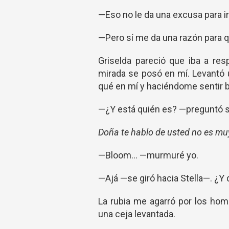
—Eso no le da una excusa para irs
—Pero sí me da una razón para q
Griselda pareció que iba a re
mirada se posó en mí. Levantó 
qué en mí y haciéndome sentir 
—¿Y está quién es? —preguntó si
Doña te hablo de usted no es mu
—Bloom... —murmuré yo.
—Ajá —se giró hacia Stella—. ¿Y
La rubia me agarró por los ho
una ceja levantada.