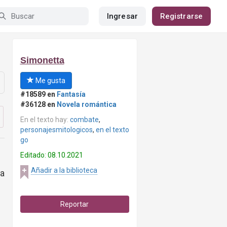
Ingresar
Registrarse
Simonetta
Me gusta
#18589 en
Fantasía
#36128 en
Novela romántica
En el texto hay:
combate
,
personajesmitologicos
,
en el texto
go
Editado: 08.10.2021
Añadir a la biblioteca
ba
Reportar