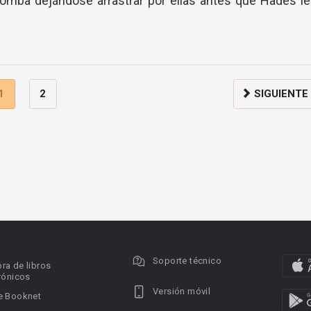
tromba dejándose arrastrar por ellas antes que Hades l
1
2
SIGUIENTE
Soporte técnico
ra de libros
rónicos
Versión móvil
e Booknet