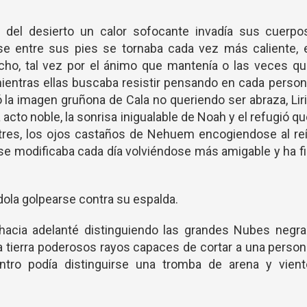
 del desierto un calor sofocante invadía sus cuerpos
se entre sus pies se tornaba cada vez más caliente, e
cho, tal vez por el ánimo que mantenía o las veces qu
, mientras ellas buscaba resistir pensando en cada perso
 la imagen gruñona de Cala no queriendo ser abraza, Lir
 acto noble, la sonrisa inigualable de Noah y el refugió q
 tres, los ojos castaños de Nehuem encogiendose al reí
l se modificaba cada día volviéndose más amigable y ha f
ola golpearse contra su espalda.
 hacia adelanté distinguiendo las grandes Nubes negra
 la tierra poderosos rayos capaces de cortar a una perso
ntro podía distinguirse una tromba de arena y vient