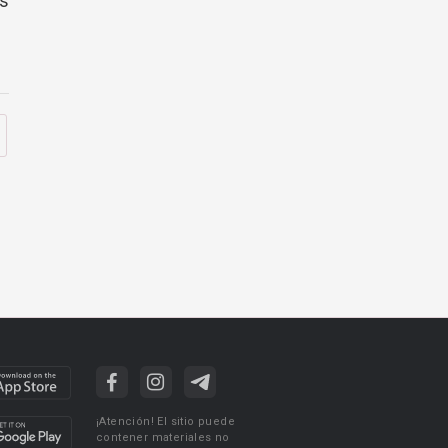
es
¡Atención! El sitio puede
contener materiales no