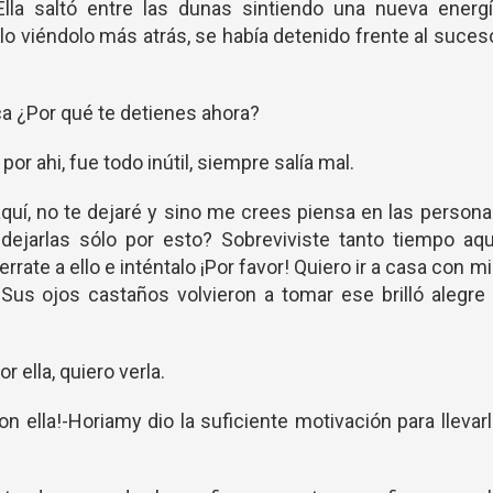
 Ella saltó entre las dunas sintiendo una nueva energ
rlo viéndolo más atrás, se había detenido frente al suces
a ¿Por qué te detienes ahora?
r ahi, fue todo inútil, siempre salía mal.
aquí, no te dejaré y sino me crees piensa en las person
ejarlas sólo por esto? Sobreviviste tanto tiempo aquí
rrate a ello e inténtalo ¡Por favor! Quiero ir a casa con m
us ojos castaños volvieron a tomar ese brilló alegre
r ella, quiero verla.
 ella!-Horiamy dio la suficiente motivación para llevar