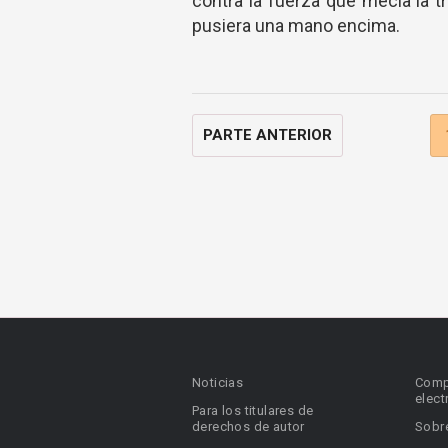
contra la fuerza que mecia la 
pusiera una mano encima.
PARTE ANTERIOR
Noticias
Comp
elect
Para los titulares de
derechos de autor
Sobr