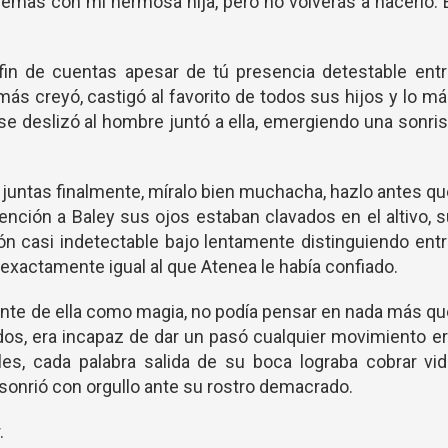
blemas con mi hermosa hija, pero no volverás a hacerlo. 
fin de cuentas apesar de tú presencia detestable ent
ás creyó, castigó al favorito de todos sus hijos y lo m
 se deslizó al hombre juntó a ella, emergiendo una sonri
juntas finalmente, míralo bien muchacha, hazlo antes q
tención a Baley sus ojos estaban clavados en el altivo, 
n casi indetectable bajo lentamente distinguiendo ent
exactamente igual al que Atenea le había confiado.
nte de ella como magia, no podía pensar en nada más q
dos, era incapaz de dar un pasó cualquier movimiento e
les, cada palabra salida de su boca lograba cobrar vi
 sonrió con orgullo ante su rostro demacrado.
.