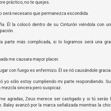
e práctico, no te quejes.
a no será necesario que permanezca escondida.
iña. Él la colocó dentro de su Cinturón viéndola con u
pación.
la parte más complicada, si lo logramos será una gra
 nada me causara mayor placer.
 jugar con fuego es enfermizo. Él se rió causándole gracia
zó yo sólo estoy cumpliendo mi parte respondiendo. S
a mezcla sincera pero suspicaz.
 me agradas, Zeus merece ser castigado y si tú serás 
. Baley avanzó por la marca señalizada mientras la chi