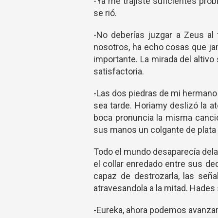
-Ya me trajiste suficientes pro
se rió.
-No deberías juzgar a Zeus al 
nosotros, ha echo cosas que jam
importante. La mirada del altivo
satisfactoria.
-Las dos piedras de mi hermano 
sea tarde. Horiamy deslizó la a
boca pronuncia la misma canció
sus manos un colgante de plata 
Todo el mundo desaparecía dela
el collar enredado entre sus de
capaz de destrozarla, las seña
atravesandola a la mitad. Hades
-Eureka, ahora podemos avanzar