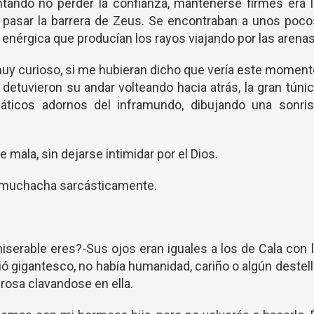
tando no perder la confianza, mantenerse firmes era 
re pasar la barrera de Zeus. Se encontraban a unos poc
 enérgica que producían los rayos viajando por las arenas
muy curioso, si me hubieran dicho que vería este momen
detuvieron su andar volteando hacia atrás, la gran túni
áticos adornos del inframundo, dibujando una sonris
mala, sin dejarse intimidar por el Dios.
la muchacha sarcásticamente.
miserable eres?-Sus ojos eran iguales a los de Cala con 
ió gigantesco, no había humanidad, cariño o algún destel
rosa clavandose en ella.