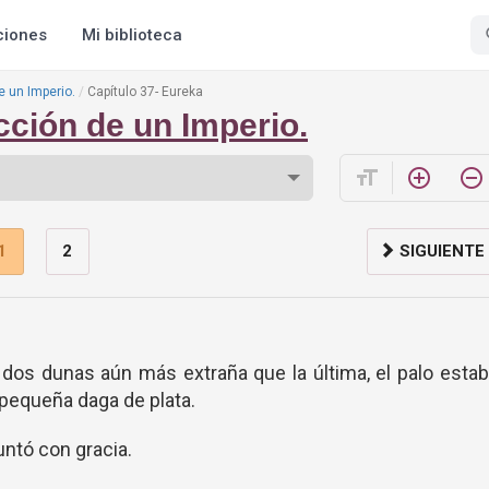
ciones
Mi biblioteca
e un Imperio.
Capítulo 37- Eureka
cción de un Imperio.
format_size
add_circle_outline
remove_circle_outline
1
2
SIGUIENTE
 dos dunas aún más extraña que la última, el palo esta
pequeña daga de plata.
ntó con gracia.