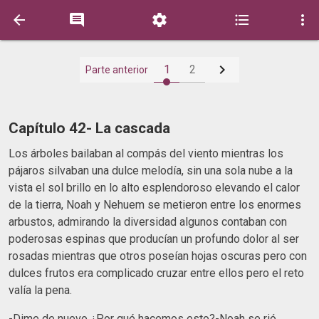






1
2
Parte anterior
Capítulo 42- La cascada
Los árboles bailaban al compás del viento mientras los
pájaros silvaban una dulce melodía, sin una sola nube a la
vista el sol brillo en lo alto esplendoroso elevando el calor
de la tierra, Noah y Nehuem se metieron entre los enormes
arbustos, admirando la diversidad algunos contaban con
poderosas espinas que producían un profundo dolor al ser
rosadas mientras que otros poseían hojas oscuras pero con
dulces frutos era complicado cruzar entre ellos pero el reto
valía la pena.
-Dime de nuevo ¿Por qué hacemos esto?-Noah se rió