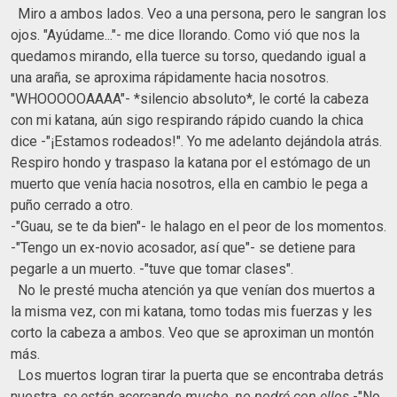
Miro a ambos lados. Veo a una persona, pero le sangran los
ojos. "Ayúdame..."- me dice llorando. Como vió que nos la
quedamos mirando, ella tuerce su torso, quedando igual a
una araña, se aproxima rápidamente hacia nosotros.
"WHOOOOOAAAA"- *silencio absoluto*, le corté la cabeza
con mi katana, aún sigo respirando rápido cuando la chica
dice -"¡Estamos rodeados!". Yo me adelanto dejándola atrás.
Respiro hondo y traspaso la katana por el estómago de un
muerto que venía hacia nosotros, ella en cambio le pega a
puño cerrado a otro.
-"Guau, se te da bien"- le halago en el peor de los momentos.
-"Tengo un ex-novio acosador, así que"- se detiene para
pegarle a un muerto. -"tuve que tomar clases".
No le presté mucha atención ya que venían dos muertos a
la misma vez, con mi katana, tomo todas mis fuerzas y les
corto la cabeza a ambos. Veo que se aproximan un montón
más.
Los muertos logran tirar la puerta que se encontraba detrás
nuestra,
se están acercando mucho, no podré con ellos
-"No