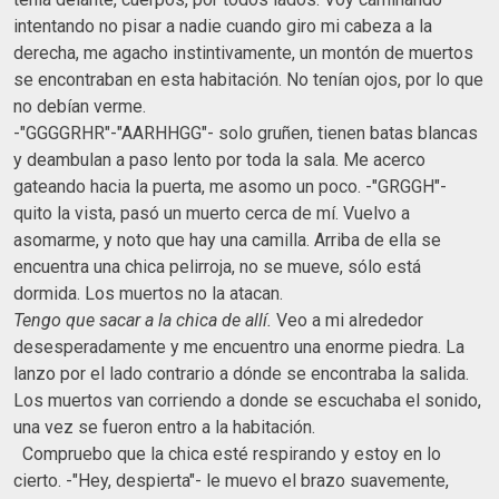
intentando no pisar a nadie cuando giro mi cabeza a la
derecha, me agacho instintivamente, un montón de muertos
se encontraban en esta habitación. No tenían ojos, por lo que
no debían verme.
-"GGGGRHR"-"AARHHGG"- solo gruñen, tienen batas blancas
y deambulan a paso lento por toda la sala. Me acerco
gateando hacia la puerta, me asomo un poco. -"GRGGH"-
quito la vista, pasó un muerto cerca de mí. Vuelvo a
asomarme, y noto que hay una camilla. Arriba de ella se
encuentra una chica pelirroja, no se mueve, sólo está
dormida. Los muertos no la atacan.
Tengo que sacar a la chica de allí.
Veo a mi alrededor
desesperadamente y me encuentro una enorme piedra. La
lanzo por el lado contrario a dónde se encontraba la salida.
Los muertos van corriendo a donde se escuchaba el sonido,
una vez se fueron entro a la habitación.
Compruebo que la chica esté respirando y estoy en lo
cierto. -"Hey, despierta"- le muevo el brazo suavemente,