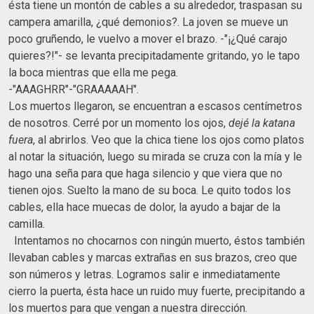
ésta tiene un montón de cables a su alrededor, traspasan su
campera amarilla, ¿qué demonios?. La joven se mueve un
poco gruñendo, le vuelvo a mover el brazo. -"¡¿Qué carajo
quieres?!"- se levanta precipitadamente gritando, yo le tapo
la boca mientras que ella me pega.
-"AAAGHRR"-"GRAAAAAH".
Los muertos llegaron, se encuentran a escasos centímetros
de nosotros. Cerré por un momento los ojos,
dejé la katana
fuera
, al abrirlos. Veo que la chica tiene los ojos como platos
al notar la situación, luego su mirada se cruza con la mía y le
hago una seña para que haga silencio y que viera que no
tienen ojos. Suelto la mano de su boca. Le quito todos los
cables, ella hace muecas de dolor, la ayudo a bajar de la
camilla.
Intentamos no chocarnos con ningún muerto, éstos también
llevaban cables y marcas extrañas en sus brazos, creo que
son números y letras. Logramos salir e inmediatamente
cierro la puerta, ésta hace un ruido muy fuerte, precipitando a
los muertos para que vengan a nuestra dirección.