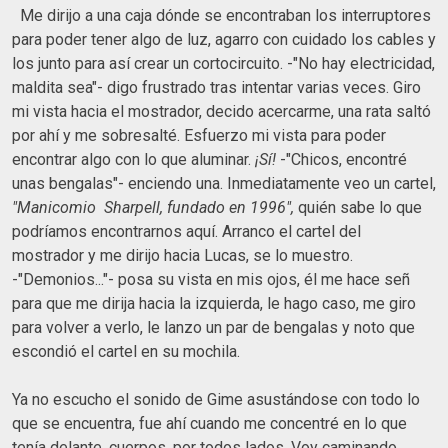
Me dirijo a una caja dónde se encontraban los interruptores
para poder tener algo de luz, agarro con cuidado los cables y
los junto para así crear un cortocircuito. -"No hay electricidad,
maldita sea"- digo frustrado tras intentar varias veces. Giro
mi vista hacia el mostrador, decido acercarme, una rata saltó
por ahí y me sobresalté. Esfuerzo mi vista para poder
encontrar algo con lo que aluminar.
¡Sí!
-"Chicos, encontré
unas bengalas"- enciendo una. Inmediatamente veo un cartel,
"Manicomio Sharpell, fundado en 1996",
quién sabe lo que
podríamos encontrarnos aquí. Arranco el cartel del
mostrador y me dirijo hacia Lucas, se lo muestro.
-"Demonios..."- posa su vista en mis ojos, él me hace señ
para que me dirija hacia la izquierda, le hago caso, me giro
para volver a verlo, le lanzo un par de bengalas y noto que
escondió el cartel en su mochila.
Ya no escucho el sonido de Gime asustándose con todo lo
que se encuentra, fue ahí cuando me concentré en lo que
tenía delante, cuerpos, por todos lados. Voy caminando